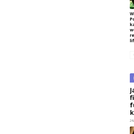
W
P
k
w
r
l
J
f
f
k
24