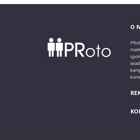
O 
PRot
mark
spon
wiad
kamp
komu
RE
KO