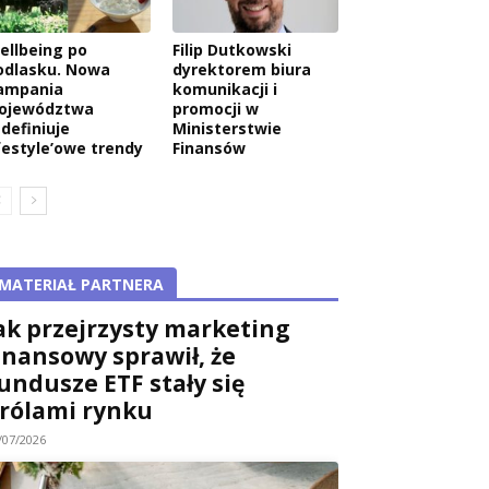
ellbeing po
Filip Dutkowski
odlasku. Nowa
dyrektorem biura
ampania
komunikacji i
ojewództwa
promocji w
edefiniuje
Ministerstwie
ifestyle’owe trendy
Finansów
MATERIAŁ PARTNERA
ak przejrzysty marketing
inansowy sprawił, że
undusze ETF stały się
rólami rynku
/07/2026