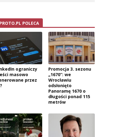
PROTO.PL POLECA
inkedIn ograniczy
Promocja 3. sezonu
reści masowo
„1670”: we
enerowane przez
Wrocławiu
?
odsłonięto
Panoramę 1670 o
długości ponad 115
metrów