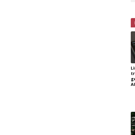
L
t
g
AI