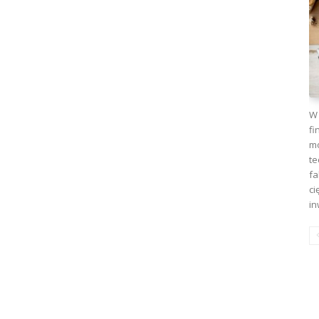
W 
fi
mo
te
fa
ci
in