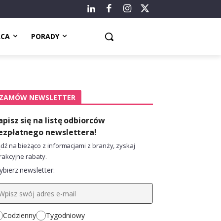
ACA
PORADY
ZAMÓW NEWSLETTER
apisz się na listę odbiorców
ezpłatnego newslettera!
dź na bieżąco z informacjami z branży, zyskaj
rakcyjne rabaty.
bierz newsletter:
Codzienny
Tygodniowy