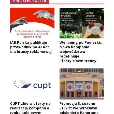
PROTO.PL POLECA
IAB Polska publikuje
Wellbeing po Podlasku.
przewodnik po AI Act
Nowa kampania
dla branży reklamowej
województwa
redefiniuje
lifestyle’owe trendy
CUPT zbiera oferty na
Promocja 3. sezonu
realizację kampanii o
„1670”: we Wrocławiu
rynku kolejowym
odsłonięto Panoramę