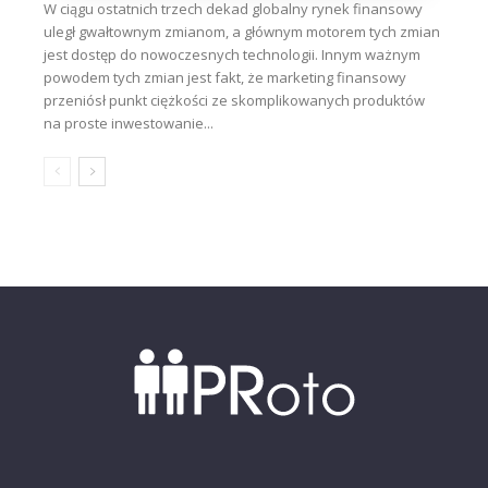
W ciągu ostatnich trzech dekad globalny rynek finansowy
uległ gwałtownym zmianom, a głównym motorem tych zmian
jest dostęp do nowoczesnych technologii. Innym ważnym
powodem tych zmian jest fakt, że marketing finansowy
przeniósł punkt ciężkości ze skomplikowanych produktów
na proste inwestowanie...