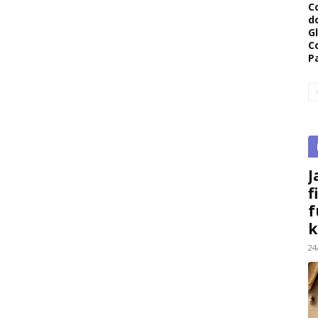
C
d
G
C
P
J
f
f
k
24