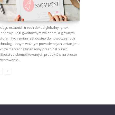
ciągu ostatnich trzech dekad globalny rynek
nansowy uległ gwałtownym zmianom, a głównym
torem tych zmian jest dostęp do nowoczesnych
chnologii. Innym ważnym powodem tych zmian jest
kt, że marketing finansowy przeniósł punkt
ężkości ze skomplikowanych produktów na proste
westowanie...