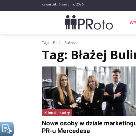
czwartek, 6 sierpnia, 2026
WY
Tagi
Błażej Buliński
Tag:
Błażej Buli
Klienci i kadry
Nowe osoby w dziale marketingu
PR-u Mercedesa