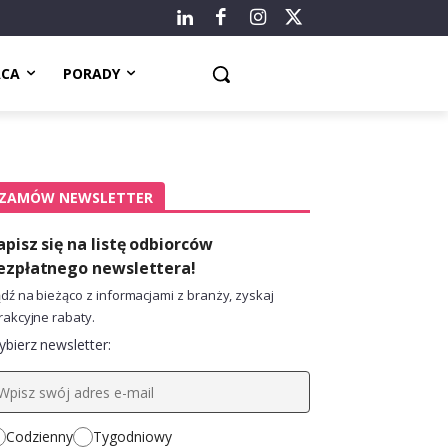
ACA
PORADY
ZAMÓW NEWSLETTER
apisz się na listę odbiorców
ezpłatnego newslettera!
dź na bieżąco z informacjami z branży, zyskaj
rakcyjne rabaty.
bierz newsletter:
Codzienny
Tygodniowy