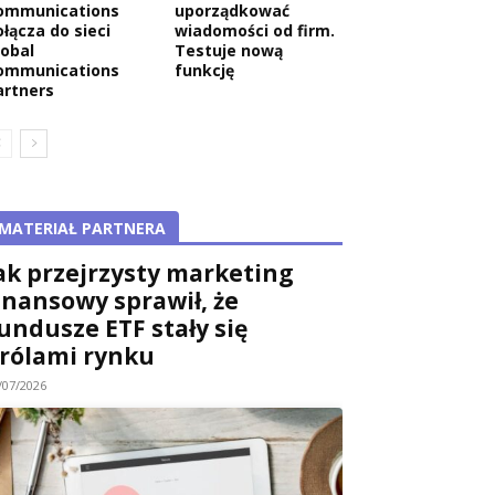
ommunications
uporządkować
ołącza do sieci
wiadomości od firm.
lobal
Testuje nową
ommunications
funkcję
artners
MATERIAŁ PARTNERA
ak przejrzysty marketing
inansowy sprawił, że
undusze ETF stały się
rólami rynku
/07/2026