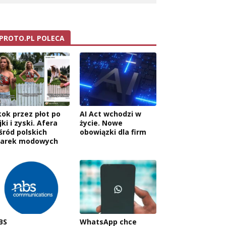
PROTO.PL POLECA
kok przez płot po
AI Act wchodzi w
jki i zyski. Afera
życie. Nowe
śród polskich
obowiązki dla firm
arek modowych
BS
WhatsApp chce