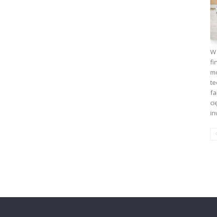
W 
fi
mo
te
fa
ci
in