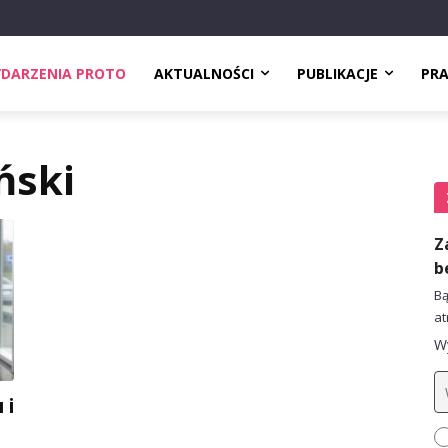
DARZENIA PROTO
AKTUALNOŚCI
PUBLIKACJE
PR
ński
Z
b
Bą
at
Wy
 i