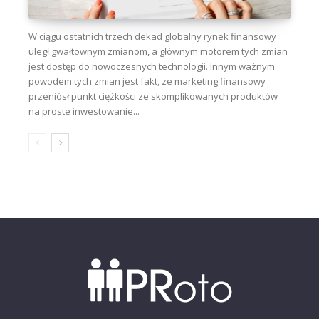
W ciągu ostatnich trzech dekad globalny rynek finansowy
uległ gwałtownym zmianom, a głównym motorem tych zmian
jest dostęp do nowoczesnych technologii. Innym ważnym
powodem tych zmian jest fakt, że marketing finansowy
przeniósł punkt ciężkości ze skomplikowanych produktów
na proste inwestowanie...