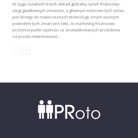
W ciągu ostatnich trzech dekad globalny rynek finansowy
uległ gwałtownym zmianom, a głównym motorem tych zmian
jest dostęp do nowoczesnych technologii. Innym ważnym
powodem tych zmian jest fakt, że marketing finansowy
przeniósł punkt ciężkości ze skomplikowanych produktów
na proste inwestowanie...