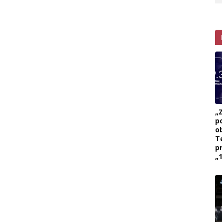
„
p
ob
T
p
„1