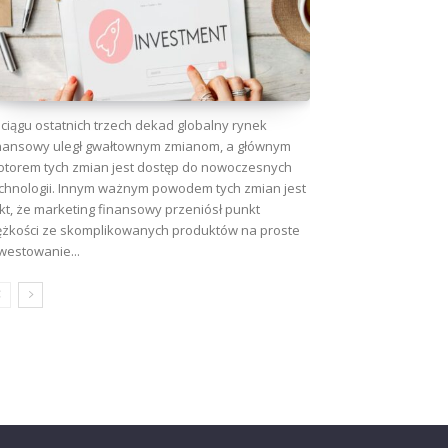
ciągu ostatnich trzech dekad globalny rynek
nansowy uległ gwałtownym zmianom, a głównym
torem tych zmian jest dostęp do nowoczesnych
chnologii. Innym ważnym powodem tych zmian jest
kt, że marketing finansowy przeniósł punkt
ężkości ze skomplikowanych produktów na proste
westowanie...