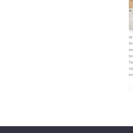
W 
fi
mo
te
fa
ci
in