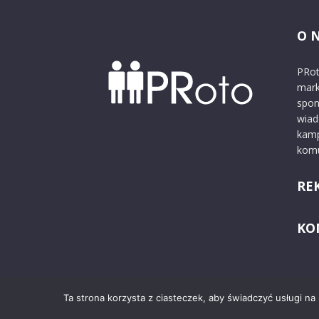
O 
PRot
mark
spon
wiad
kamp
komu
RE
KO
Ta strona korzysta z ciasteczek, aby świadczyć usługi na
© 2024 PRoto.pl