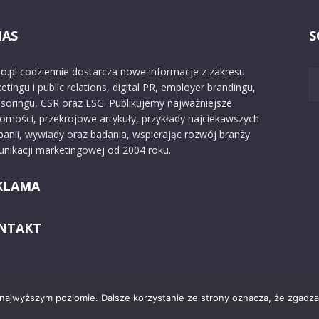
NAS
S
o.pl codziennie dostarcza nowe informacje z zakresu
etingu i public relations, digital PR, employer brandingu,
soringu, CSR oraz ESG. Publikujemy najważniejsze
omości, przekrojowe artykuły, przykłady najciekawszych
anii, wywiady oraz badania, wspierając rozwój branży
nikacji marketingowej od 2004 roku.
KLAMA
NTAKT
 najwyższym poziomie. Dalsze korzystanie ze strony oznacza, że zgadzas
Kontakt
O nas
Reklama
Zast