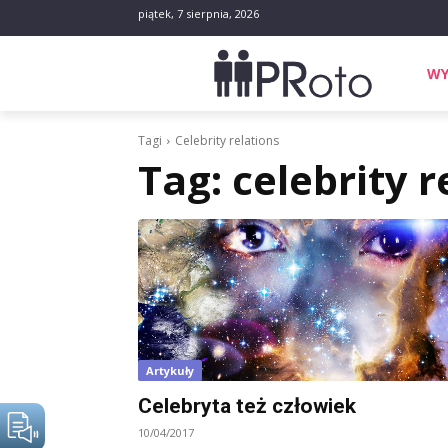
piątek, 7 sierpnia, 2026
WY
Tagi
Celebrity relations
Tag:
celebrity r
Artykuły
Celebryta też człowiek
10/04/2017