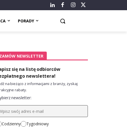
ACA
PORADY
ZAMÓW NEWSLETTER
apisz się na listę odbiorców
ezpłatnego newslettera!
dź na bieżąco z informacjami z branży, zyskaj
rakcyjne rabaty.
bierz newsletter:
Codzienny
Tygodniowy