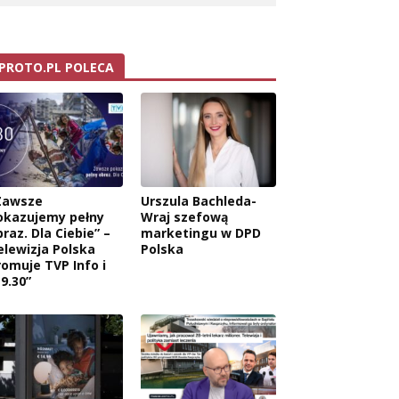
PROTO.PL POLECA
Zawsze
Urszula Bachleda-
okazujemy pełny
Wraj szefową
raz. Dla Ciebie” –
marketingu w DPD
elewizja Polska
Polska
romuje TVP Info i
9.30”