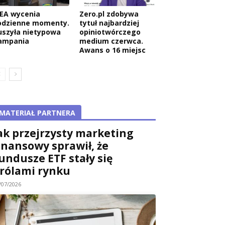
KEA wycenia
Zero.pl zdobywa
odzienne momenty.
tytuł najbardziej
uszyła nietypowa
opiniotwórczego
ampania
medium czerwca.
Awans o 16 miejsc
MATERIAŁ PARTNERA
ak przejrzysty marketing
inansowy sprawił, że
undusze ETF stały się
rólami rynku
/07/2026