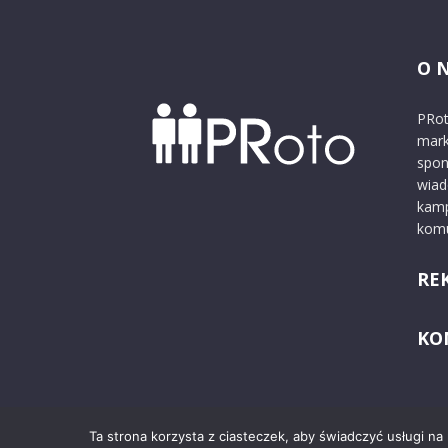
O 
PRot
mark
spon
wiad
kamp
komu
RE
KO
Ta strona korzysta z ciasteczek, aby świadczyć usługi na