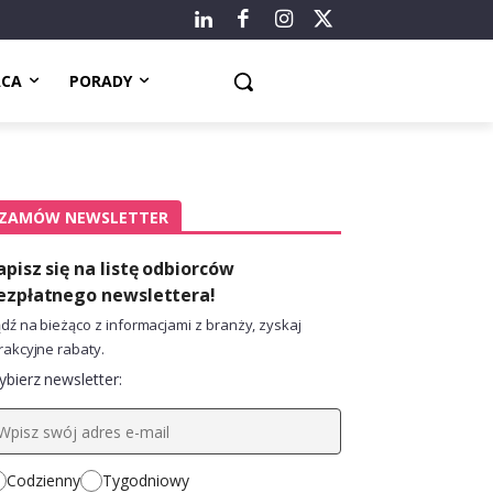
ACA
PORADY
ZAMÓW NEWSLETTER
apisz się na listę odbiorców
ezpłatnego newslettera!
dź na bieżąco z informacjami z branży, zyskaj
rakcyjne rabaty.
bierz newsletter:
Codzienny
Tygodniowy