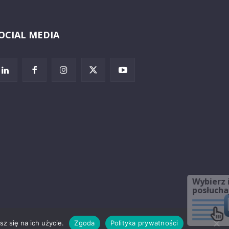
OCIAL MEDIA
Wybierz i
posłuchaj
z się na ich użycie.
Zgoda
Polityka prywatności