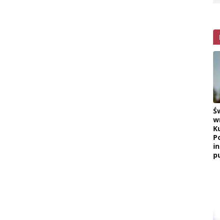
Ś
w
K
P
i
pu