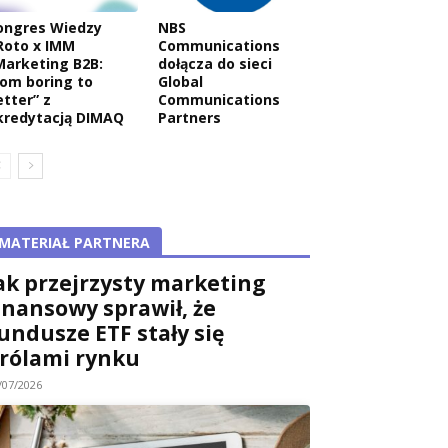
ongres Wiedzy
NBS
Roto x IMM
Communications
Marketing B2B:
dołącza do sieci
rom boring to
Global
etter” z
Communications
kredytacją DIMAQ
Partners
MATERIAŁ PARTNERA
ak przejrzysty marketing
inansowy sprawił, że
undusze ETF stały się
rólami rynku
/07/2026