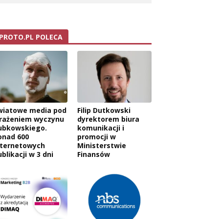
PROTO.PL POLECA
wiatowe media pod
Filip Dutkowski
rażeniem wyczynu
dyrektorem biura
ubkowskiego.
komunikacji i
onad 600
promocji w
nternetowych
Ministerstwie
blikacji w 3 dni
Finansów