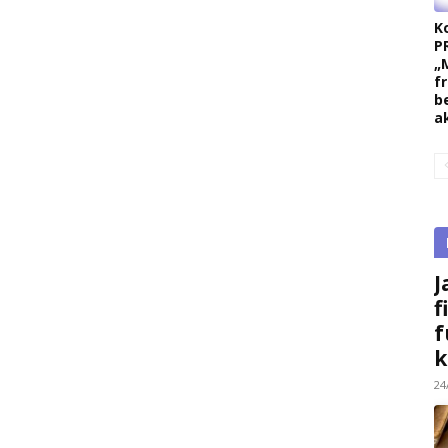
K
P
„
f
b
a
J
f
f
k
24