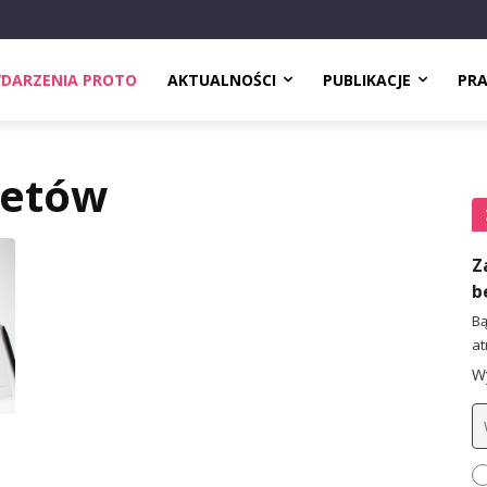
DARZENIA PROTO
AKTUALNOŚCI
PUBLIKACJE
PR
eetów
Z
b
Bą
at
Wy