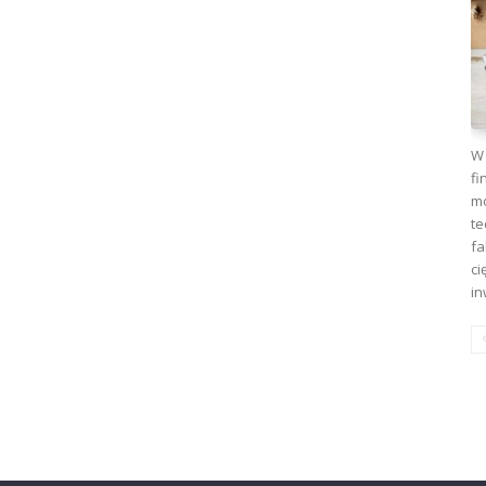
W 
fi
mo
te
fa
ci
in