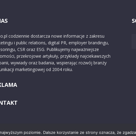
NAS
S
o.pl codziennie dostarcza nowe informacje z zakresu
etingu i public relations, digital PR, employer brandingu,
soringu, CSR oraz ESG. Publikujemy najważniejsze
omości, przekrojowe artykuły, przykłady najciekawszych
anii, wywiady oraz badania, wspierając rozwój branży
nikacji marketingowej od 2004 roku.
KLAMA
NTAKT
 najwyższym poziomie. Dalsze korzystanie ze strony oznacza, że zgadzas