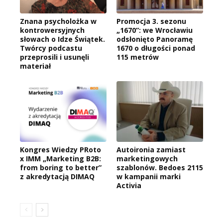
Znana psycholożka w
Promocja 3. sezonu
kontrowersyjnych
„1670”: we Wrocławiu
słowach o Idze Świątek.
odsłonięto Panoramę
Twórcy podcastu
1670 o długości ponad
przeprosili i usunęli
115 metrów
materiał
Kongres Wiedzy PRoto
Autoironia zamiast
x IMM „Marketing B2B:
marketingowych
from boring to better”
szablonów. Bedoes 2115
z akredytacją DIMAQ
w kampanii marki
Activia