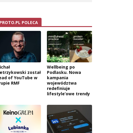
PROTO.PL POLECA
ichał
Wellbeing po
ietrzykowski został
Podlasku. Nowa
ead of YouTube w
kampania
rupie RMF
województwa
redefiniuje
lifestyle’owe trendy