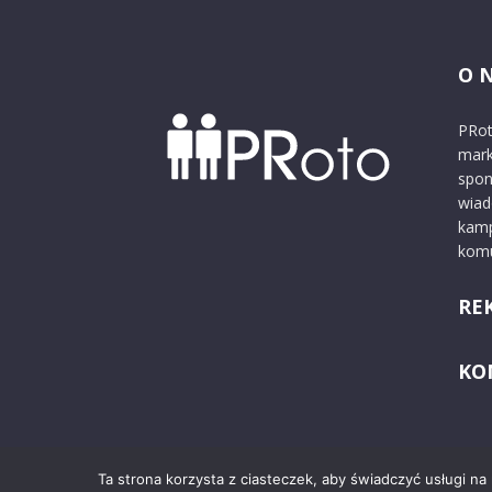
O 
PRot
mark
spon
wiad
kamp
komu
RE
KO
Ta strona korzysta z ciasteczek, aby świadczyć usługi na