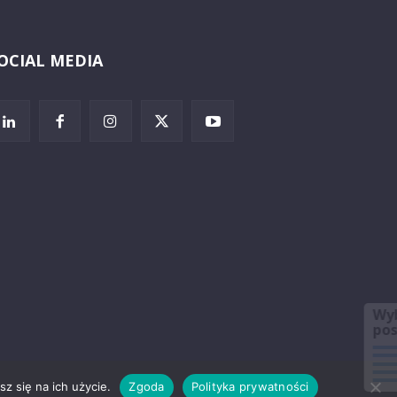
OCIAL MEDIA
Wybierz i
posłuchaj
z się na ich użycie.
Zgoda
Polityka prywatności