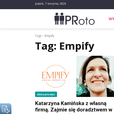
piątek, 7 sierpnia, 2026
WY
Tagi
Empify
Tag:
Empify
Aktualności
Katarzyna Kamińska z własną
firmą. Zajmie się doradztwem w