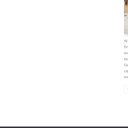
W 
fi
mo
te
fa
ci
in