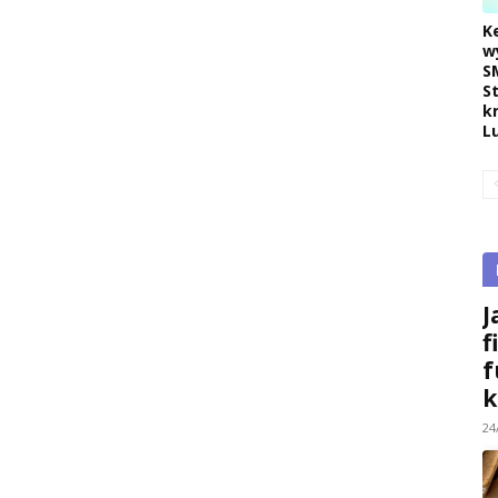
K
w
S
S
k
L
J
f
f
k
24