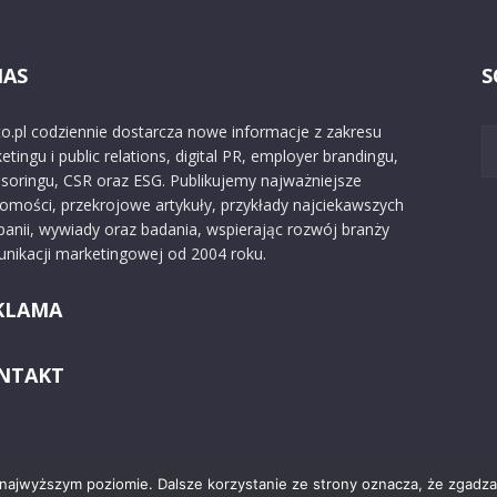
NAS
S
o.pl codziennie dostarcza nowe informacje z zakresu
etingu i public relations, digital PR, employer brandingu,
soringu, CSR oraz ESG. Publikujemy najważniejsze
omości, przekrojowe artykuły, przykłady najciekawszych
anii, wywiady oraz badania, wspierając rozwój branży
nikacji marketingowej od 2004 roku.
KLAMA
NTAKT
 najwyższym poziomie. Dalsze korzystanie ze strony oznacza, że zgadzas