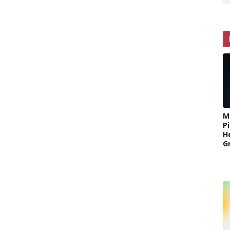
M
P
H
G