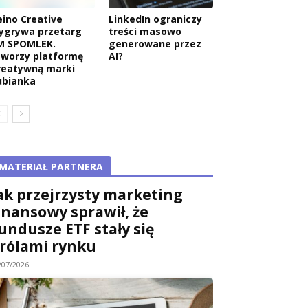
eino Creative
LinkedIn ograniczy
ygrywa przetarg
treści masowo
M SPOMLEK.
generowane przez
tworzy platformę
AI?
reatywną marki
ubianka
MATERIAŁ PARTNERA
ak przejrzysty marketing
inansowy sprawił, że
undusze ETF stały się
rólami rynku
/07/2026