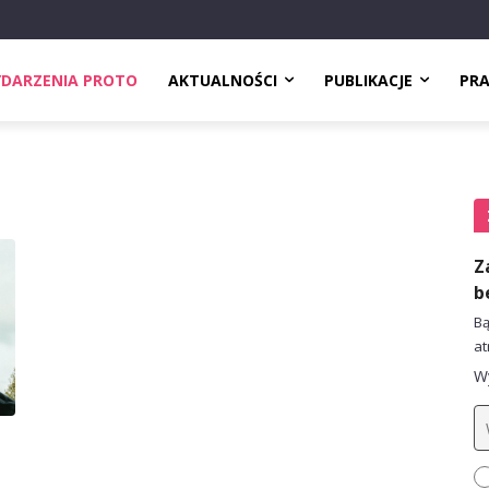
DARZENIA PROTO
AKTUALNOŚCI
PUBLIKACJE
PR
Z
b
Bą
at
Wy