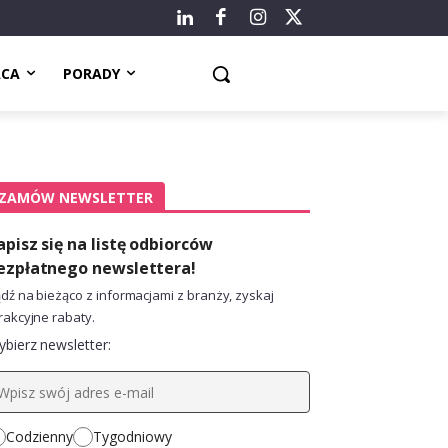
ACA
PORADY
ZAMÓW NEWSLETTER
apisz się na listę odbiorców
ezpłatnego newslettera!
dź na bieżąco z informacjami z branży, zyskaj
rakcyjne rabaty.
bierz newsletter:
Codzienny
Tygodniowy