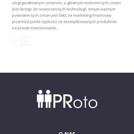
uległ gwałtownym zmianom, a głównym motorem tych zmian
jest dostęp do nowoczesnych technologii. Innym ważnym
powodem tych zmian jest fakt, że marketing finansowy
przeniósł punkt ciężkości ze skomplikowanych produktów
na proste inwestowanie...