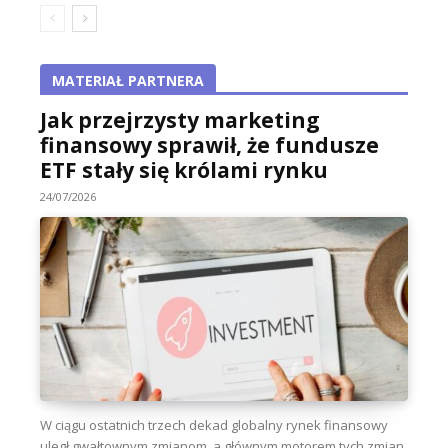
MATERIAŁ PARTNERA
Jak przejrzysty marketing
finansowy sprawił, że fundusze
ETF stały się królami rynku
24/07/2026
W ciągu ostatnich trzech dekad globalny rynek finansowy
uległ gwałtownym zmianom, a głównym motorem tych zmian