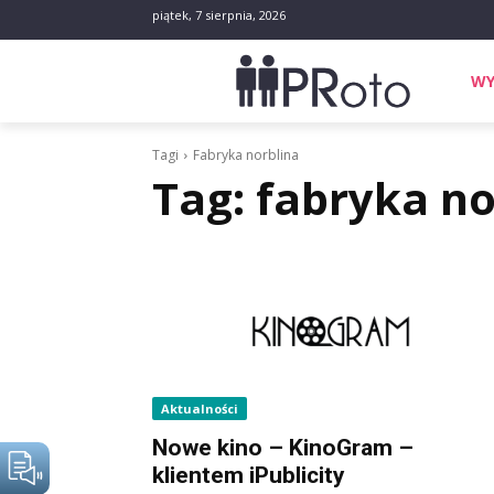
piątek, 7 sierpnia, 2026
WY
Tagi
Fabryka norblina
Tag:
fabryka no
Aktualności
Nowe kino – KinoGram –
klientem iPublicity