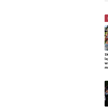
S
la
w
m