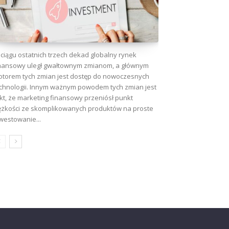
ciągu ostatnich trzech dekad globalny rynek
nansowy uległ gwałtownym zmianom, a głównym
torem tych zmian jest dostęp do nowoczesnych
chnologii. Innym ważnym powodem tych zmian jest
kt, że marketing finansowy przeniósł punkt
ężkości ze skomplikowanych produktów na proste
westowanie...