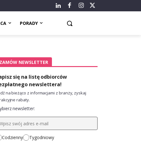
ACA
PORADY
ZAMÓW NEWSLETTER
apisz się na listę odbiorców
ezpłatnego newslettera!
dź na bieżąco z informacjami z branży, zyskaj
rakcyjne rabaty.
bierz newsletter:
Codzienny
Tygodniowy