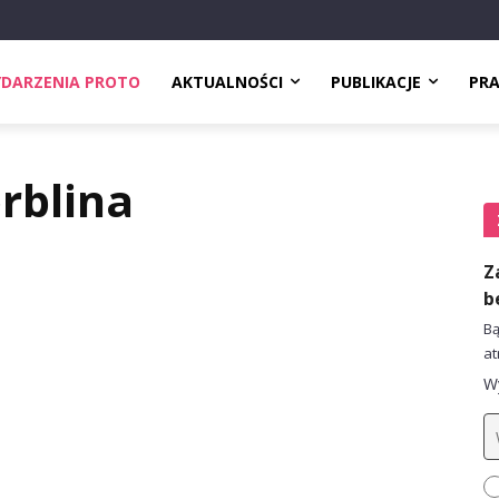
DARZENIA PROTO
AKTUALNOŚCI
PUBLIKACJE
PR
rblina
Z
b
Bą
at
Wy