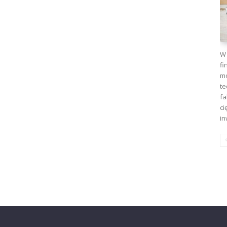
W 
fi
mo
te
fa
ci
in