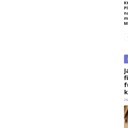
K
P
n
m
M
J
f
f
k
24