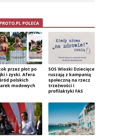
PROTO.PL POLECA
kok przez płot po
SOS Wioski Dziecięce
jki i zyski. Afera
ruszają z kampanią
śród polskich
społeczną na rzecz
arek modowych
trzeźwości i
profilaktyki FAS