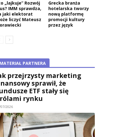
to „lajkuje” Rozwój
Grecka branża
lus? IMM sprawdza,
hotelarska tworzy
a jaki elektorat
nową platformę
oże liczyć Mateusz
promocji kultury
orawiecki
przez język
MATERIAŁ PARTNERA
ak przejrzysty marketing
inansowy sprawił, że
undusze ETF stały się
rólami rynku
/07/2026