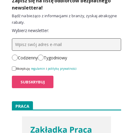
Zapisz się na listę odbiorców bezpłatnego
newslettera!
Bądź na bieżąco z informacjami z branży, zyskaj atrakcyjne
rabaty.
Wybierz newsletter:
Codzienny
Tygodniowy
Akceptuję
regulamin
i
politykę prywatności
PRACA