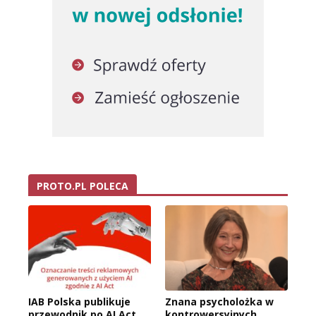
PROTO.PL POLECA
IAB Polska publikuje
Znana psycholożka w
przewodnik po AI Act
kontrowersyjnych