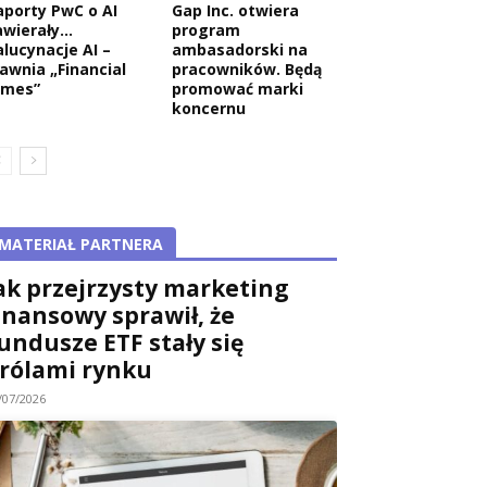
aporty PwC o AI
Gap Inc. otwiera
awierały…
program
alucynacje AI –
ambasadorski na
jawnia „Financial
pracowników. Będą
imes”
promować marki
koncernu
MATERIAŁ PARTNERA
ak przejrzysty marketing
inansowy sprawił, że
undusze ETF stały się
rólami rynku
/07/2026