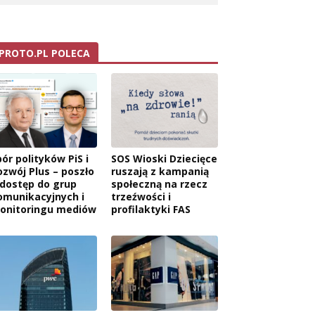
PROTO.PL POLECA
ór polityków PiS i
SOS Wioski Dziecięce
ozwój Plus – poszło
ruszają z kampanią
 dostęp do grup
społeczną na rzecz
omunikacyjnych i
trzeźwości i
onitoringu mediów
profilaktyki FAS