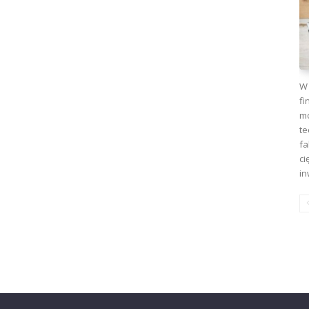
W 
fi
mo
te
fa
ci
in