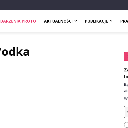
DARZENIA PROTO
AKTUALNOŚCI
PUBLIKACJE
PR
Vodka
Z
b
Bą
at
Wy