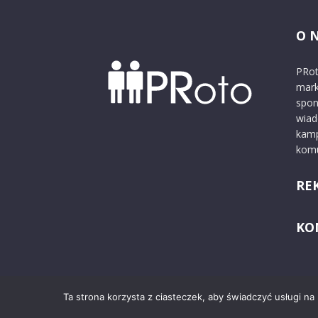
O 
PRot
mark
spon
wiad
kamp
komu
RE
KO
Ta strona korzysta z ciasteczek, aby świadczyć usługi na
© 2024 PRoto.pl