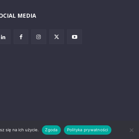
OCIAL MEDIA
Wybierz i
posłuchaj
z się na ich użycie.
Zgoda
Polityka prywatności
rzeżenia prawne