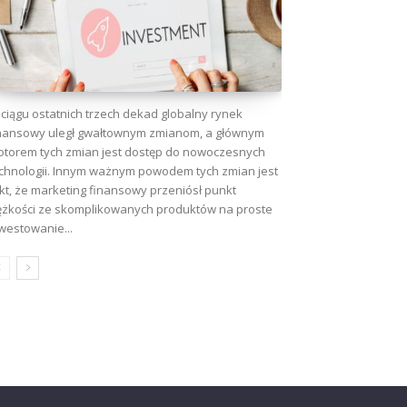
ciągu ostatnich trzech dekad globalny rynek
nansowy uległ gwałtownym zmianom, a głównym
torem tych zmian jest dostęp do nowoczesnych
chnologii. Innym ważnym powodem tych zmian jest
kt, że marketing finansowy przeniósł punkt
ężkości ze skomplikowanych produktów na proste
westowanie...