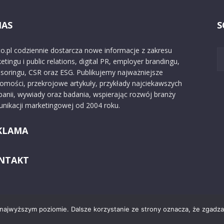
NAS
S
o.pl codziennie dostarcza nowe informacje z zakresu
etingu i public relations, digital PR, employer brandingu,
soringu, CSR oraz ESG. Publikujemy najważniejsze
omości, przekrojowe artykuły, przykłady najciekawszych
anii, wywiady oraz badania, wspierając rozwój branży
nikacji marketingowej od 2004 roku.
KLAMA
NTAKT
 najwyższym poziomie. Dalsze korzystanie ze strony oznacza, że zgadzas
Kontakt
O nas
Reklama
Zast