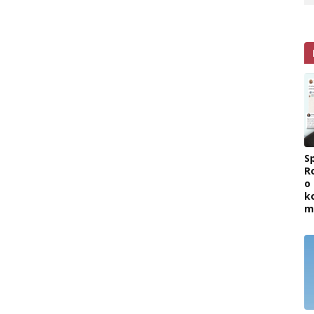
Sp
R
o
k
m