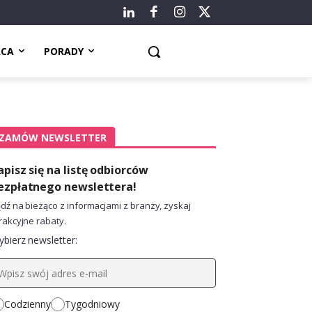
ACA
PORADY
ZAMÓW NEWSLETTER
apisz się na listę odbiorców
ezpłatnego newslettera!
dź na bieżąco z informacjami z branży, zyskaj
rakcyjne rabaty.
bierz newsletter:
Codzienny
Tygodniowy