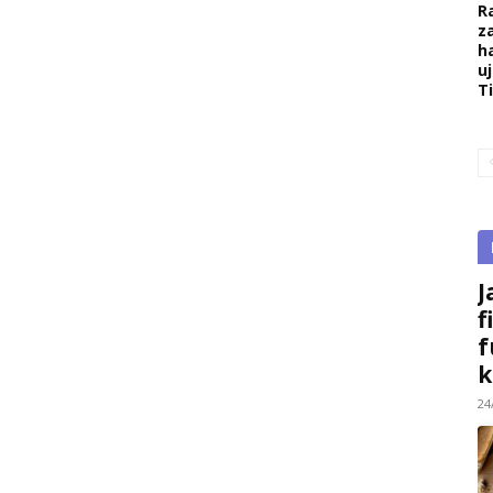
R
z
h
u
T
J
f
f
k
24