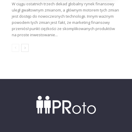
W ciągu ostatnich trzech dekad globalny rynek finansowy
uległ gwałtownym zmianom, a głównym motorem tych zmian
jest dostęp do nowoczesnych technologii. Innym ważnym
powodem tych zmian jest fakt, że marketing finansowy
przeniósł punkt ciężkości ze skomplikowanych produktów
na proste inwestowanie...