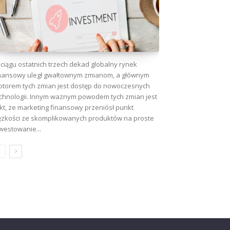
ciągu ostatnich trzech dekad globalny rynek
nansowy uległ gwałtownym zmianom, a głównym
torem tych zmian jest dostęp do nowoczesnych
chnologii. Innym ważnym powodem tych zmian jest
kt, że marketing finansowy przeniósł punkt
ężkości ze skomplikowanych produktów na proste
westowanie...