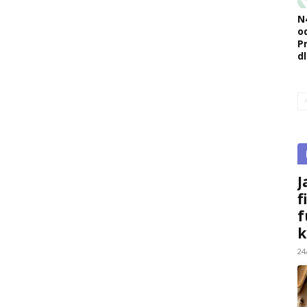
N
o
Pr
d
J
f
f
k
24