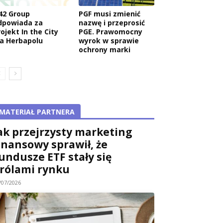
42 Group
PGF musi zmienić
dpowiada za
nazwę i przeprosić
ojekt In the City
PGE. Prawomocny
la Herbapolu
wyrok w sprawie
ochrony marki
MATERIAŁ PARTNERA
ak przejrzysty marketing
inansowy sprawił, że
undusze ETF stały się
rólami rynku
/07/2026