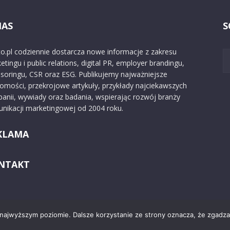
NAS
S
o.pl codziennie dostarcza nowe informacje z zakresu
etingu i public relations, digital PR, employer brandingu,
soringu, CSR oraz ESG. Publikujemy najważniejsze
omości, przekrojowe artykuły, przykłady najciekawszych
anii, wywiady oraz badania, wspierając rozwój branży
nikacji marketingowej od 2004 roku.
KLAMA
NTAKT
 najwyższym poziomie. Dalsze korzystanie ze strony oznacza, że zgadzas
Kontakt
O nas
Reklama
Zast