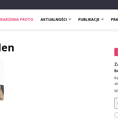
DARZENIA PROTO
AKTUALNOŚCI
PUBLIKACJE
PR
den
Z
b
Bą
at
Wy