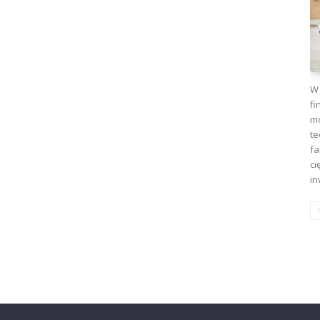
W 
fi
mo
te
fa
ci
in