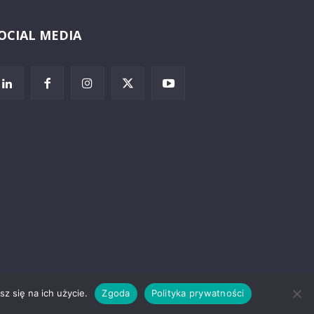
OCIAL MEDIA
Wybierz i
posłuchaj
z się na ich użycie.
Zgoda
Polityka prywatności
rzeżenia prawne