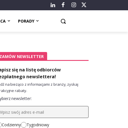
ACA
PORADY
ZAMÓW NEWSLETTER
apisz się na listę odbiorców
ezpłatnego newslettera!
dź na bieżąco z informacjami z branży, zyskaj
rakcyjne rabaty.
bierz newsletter:
Codzienny
Tygodniowy