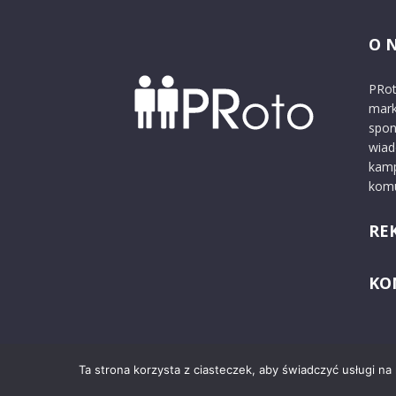
O 
PRot
mark
spon
wiad
kamp
komu
RE
KO
Ta strona korzysta z ciasteczek, aby świadczyć usługi na
© 2024 PRoto.pl