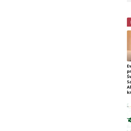
E
p
Ś
S
A
k