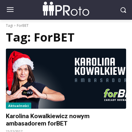
Tagi
ForBET
Tag:
ForBET
Aktualności
Karolina Kowalkiewicz nowym
ambasadorem forBET
21/12/2017