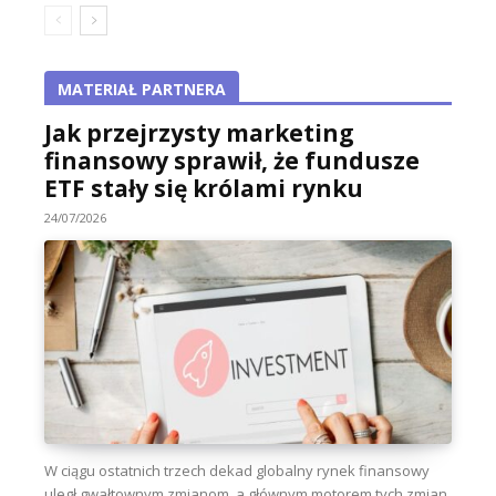
MATERIAŁ PARTNERA
Jak przejrzysty marketing
finansowy sprawił, że fundusze
ETF stały się królami rynku
24/07/2026
W ciągu ostatnich trzech dekad globalny rynek finansowy
uległ gwałtownym zmianom, a głównym motorem tych zmian