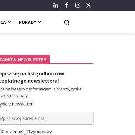
ACA
PORADY
ZAMÓW NEWSLETTER
apisz się na listę odbiorców
ezpłatnego newslettera!
dź na bieżąco z informacjami z branży, zyskaj
rakcyjne rabaty.
bierz newsletter:
Codzienny
Tygodniowy