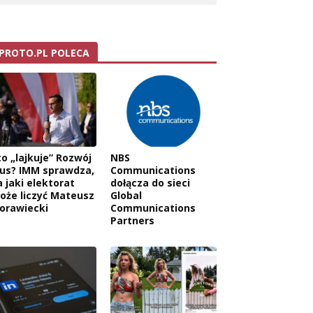
PROTO.PL POLECA
to „lajkuje” Rozwój
NBS
lus? IMM sprawdza,
Communications
a jaki elektorat
dołącza do sieci
oże liczyć Mateusz
Global
orawiecki
Communications
Partners