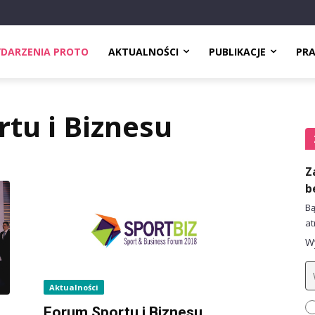
DARZENIA PROTO
AKTUALNOŚCI
PUBLIKACJE
PR
tu i Biznesu
Z
b
Bą
at
Wy
Aktualności
Forum Sportu i Biznesu