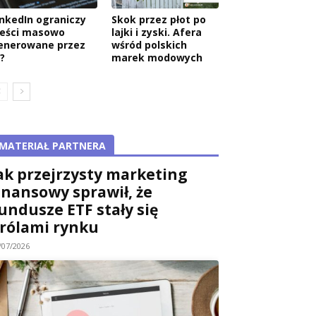
inkedIn ograniczy
Skok przez płot po
reści masowo
lajki i zyski. Afera
enerowane przez
wśród polskich
?
marek modowych
MATERIAŁ PARTNERA
ak przejrzysty marketing
inansowy sprawił, że
undusze ETF stały się
rólami rynku
/07/2026