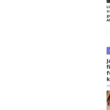
L
t
g
AI
J
f
f
k
24