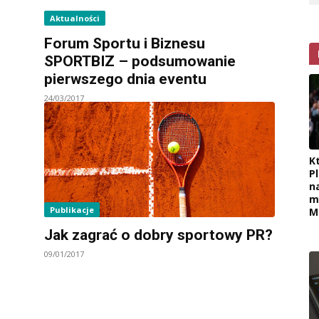
Aktualności
Forum Sportu i Biznesu
SPORTBIZ – podsumowanie
pierwszego dnia eventu
24/03/2017
K
P
n
m
Publikacje
M
Jak zagrać o dobry sportowy PR?
09/01/2017