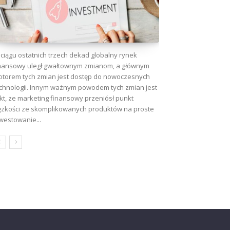
ciągu ostatnich trzech dekad globalny rynek
nansowy uległ gwałtownym zmianom, a głównym
torem tych zmian jest dostęp do nowoczesnych
chnologii. Innym ważnym powodem tych zmian jest
kt, że marketing finansowy przeniósł punkt
ężkości ze skomplikowanych produktów na proste
westowanie...