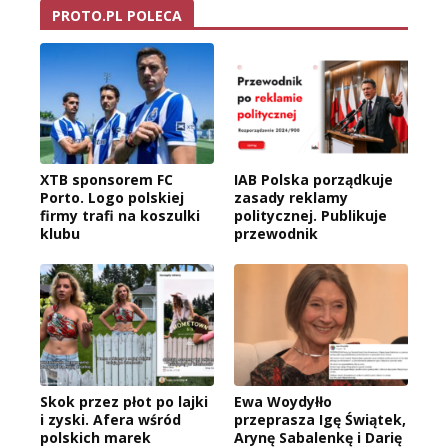
PROTO.PL POLECA
XTB sponsorem FC
IAB Polska porządkuje
Porto. Logo polskiej
zasady reklamy
firmy trafi na koszulki
politycznej. Publikuje
klubu
przewodnik
Skok przez płot po lajki
Ewa Woydyłło
i zyski. Afera wśród
przeprasza Igę Świątek,
polskich marek
Arynę Sabalenkę i Darię