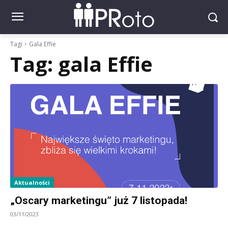
Tagi
Gala Effie
Tag:
gala Effie
Aktualności
„Oscary marketingu” już 7 listopada!
03/11/2023