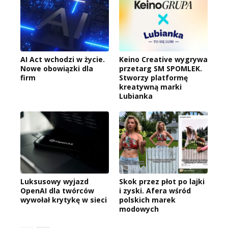
AI Act wchodzi w życie.
Keino Creative wygrywa
Nowe obowiązki dla
przetarg SM SPOMLEK.
firm
Stworzy platformę
kreatywną marki
Lubianka
Luksusowy wyjazd
Skok przez płot po lajki
OpenAI dla twórców
i zyski. Afera wśród
wywołał krytykę w sieci
polskich marek
modowych