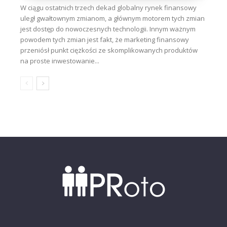
W ciągu ostatnich trzech dekad globalny rynek finansowy
uległ gwałtownym zmianom, a głównym motorem tych zmian
jest dostęp do nowoczesnych technologii. Innym ważnym
powodem tych zmian jest fakt, że marketing finansowy
przeniósł punkt ciężkości ze skomplikowanych produktów
na proste inwestowanie...