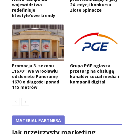
województwa
24. edycji konkursu
redefiniuje
Złote Spinacze
lifestyle’owe trendy
Promocja 3. sezonu
Grupa PGE ogłasza
„1670”: we Wrocławiu
przetarg na obsługę
odsłonięto Panoramę
kanałów social media i
1670 o długości ponad
kampanii digital
115 metrów
MATERIAŁ PARTNERA
Jak przejrzysty marketing