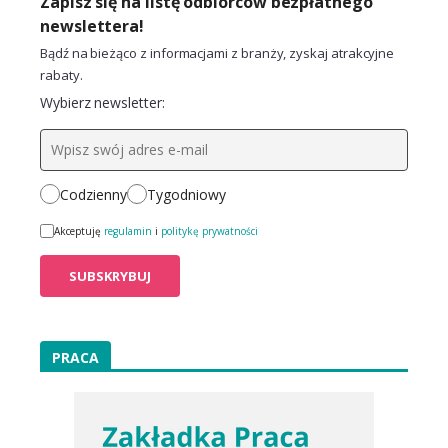
Zapisz się na listę odbiorców bezpłatnego
newslettera!
Bądź na bieżąco z informacjami z branży, zyskaj atrakcyjne
rabaty.
Wybierz newsletter:
Codzienny
Tygodniowy
Akceptuję
regulamin
i
politykę prywatności
PRACA