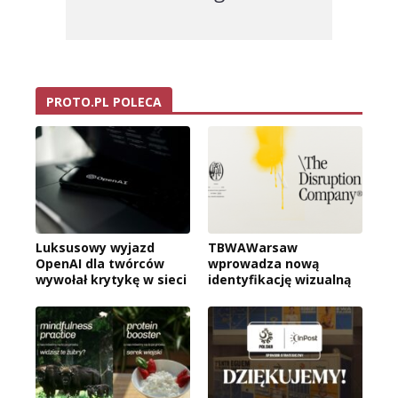
PROTO.PL POLECA
Luksusowy wyjazd
TBWAWarsaw
OpenAI dla twórców
wprowadza nową
wywołał krytykę w sieci
identyfikację wizualną