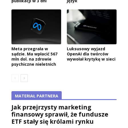
publikacji w 3 dni
język
Meta przegrała w
Luksusowy wyjazd
sądzie. Ma wpłacić 567
OpenAI dla twórców
mln dol. na zdrowie
wywołał krytykę w sieci
psychiczne nieletnich
MATERIAŁ PARTNERA
Jak przejrzysty marketing
finansowy sprawił, że fundusze
ETF stały się królami rynku