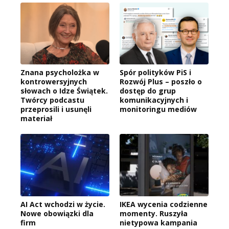
Znana psycholożka w
Spór polityków PiS i
kontrowersyjnych
Rozwój Plus – poszło o
słowach o Idze Świątek.
dostęp do grup
Twórcy podcastu
komunikacyjnych i
przeprosili i usunęli
monitoringu mediów
materiał
AI Act wchodzi w życie.
IKEA wycenia codzienne
Nowe obowiązki dla
momenty. Ruszyła
firm
nietypowa kampania