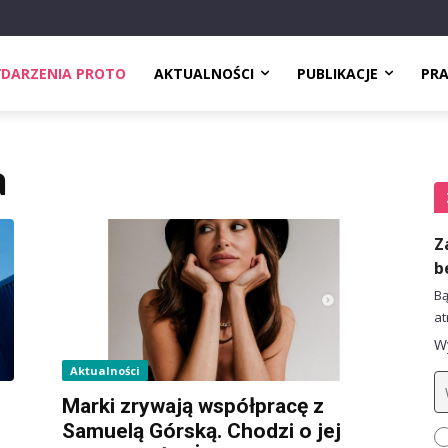
DARZENIA PROTO
AKTUALNOŚCI
PUBLIKACJE
PR
a
Z
b
Bą
at
Wy
Aktualności
Marki zrywają współpracę z
Samuelą Górską. Chodzi o jej