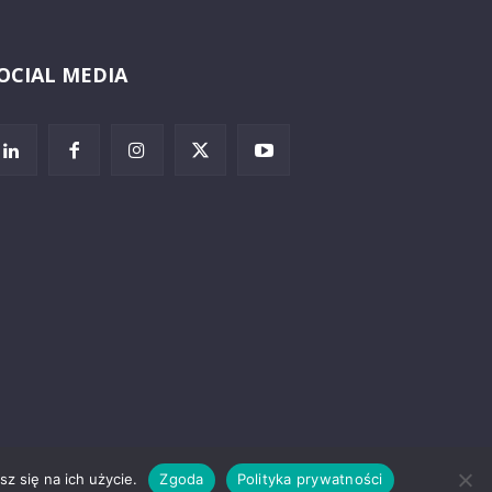
OCIAL MEDIA
Wybierz i
posłuchaj
z się na ich użycie.
Zgoda
Polityka prywatności