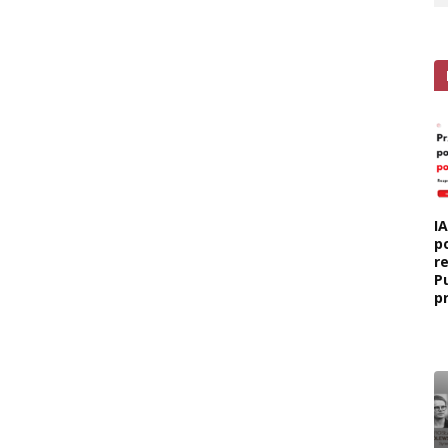
I
p
r
P
p