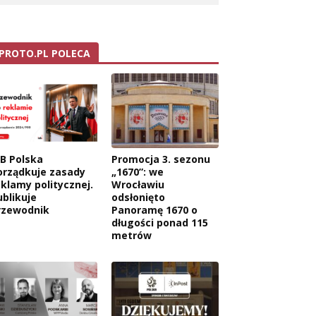
PROTO.PL POLECA
AB Polska
Promocja 3. sezonu
orządkuje zasady
„1670”: we
eklamy politycznej.
Wrocławiu
ublikuje
odsłonięto
rzewodnik
Panoramę 1670 o
długości ponad 115
metrów