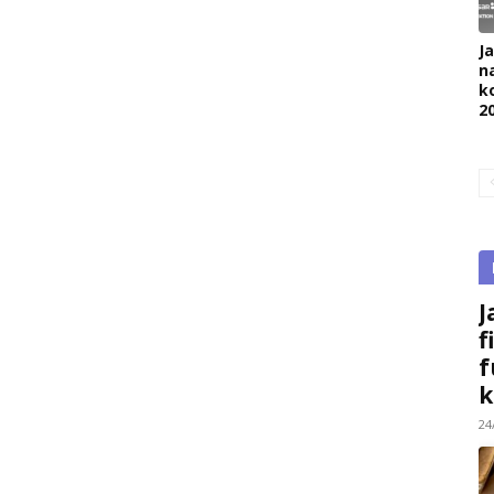
J
na
k
2
J
f
f
k
24