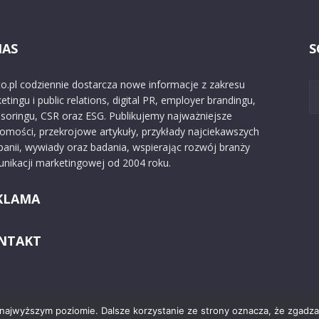
NAS
S
o.pl codziennie dostarcza nowe informacje z zakresu
etingu i public relations, digital PR, employer brandingu,
soringu, CSR oraz ESG. Publikujemy najważniejsze
omości, przekrojowe artykuły, przykłady najciekawszych
anii, wywiady oraz badania, wspierając rozwój branży
nikacji marketingowej od 2004 roku.
KLAMA
NTAKT
 najwyższym poziomie. Dalsze korzystanie ze strony oznacza, że zgadzas