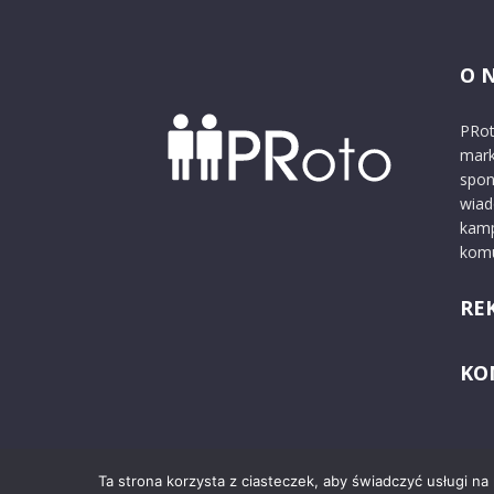
O 
PRot
mark
spon
wiad
kamp
komu
RE
KO
Ta strona korzysta z ciasteczek, aby świadczyć usługi na