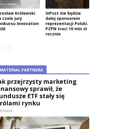
arosław Królewski
InPost nie będzie
 czele jury
dalej sponsorem
onkursu Innovation
reprezentacji Polski.
026
PZPN traci 10 mln zł
rocznie
MATERIAŁ PARTNERA
ak przejrzysty marketing
inansowy sprawił, że
undusze ETF stały się
rólami rynku
/07/2026