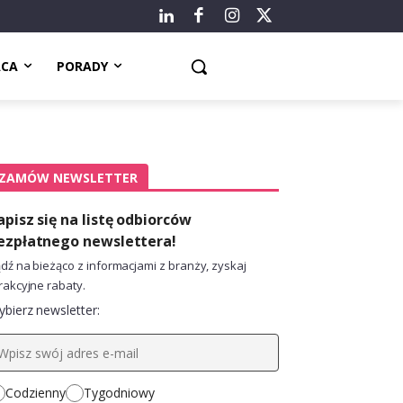
ACA
PORADY
ZAMÓW NEWSLETTER
apisz się na listę odbiorców
ezpłatnego newslettera!
dź na bieżąco z informacjami z branży, zyskaj
rakcyjne rabaty.
bierz newsletter:
Codzienny
Tygodniowy