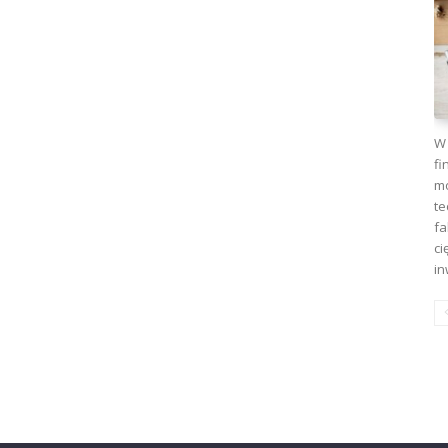
W 
fi
mo
te
fa
ci
in