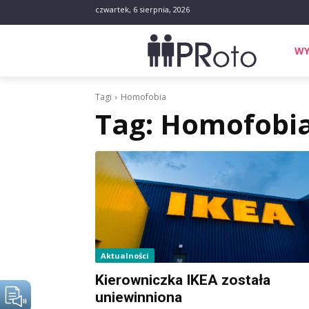
czwartek, 6 sierpnia, 2026
WY
Tagi
Homofobia
Tag:
Homofobi
Aktualności
Kierowniczka IKEA została
uniewinniona