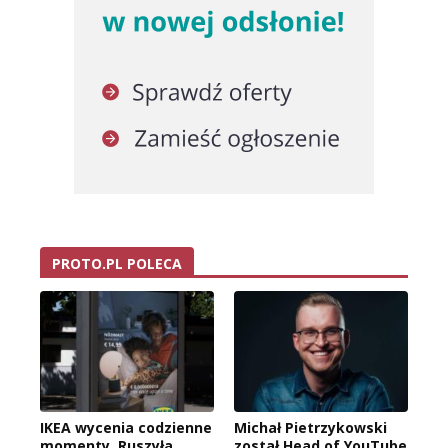
PROTO.PL POLECA
IKEA wycenia codzienne
Michał Pietrzykowski
momenty. Ruszyła
został Head of YouTube