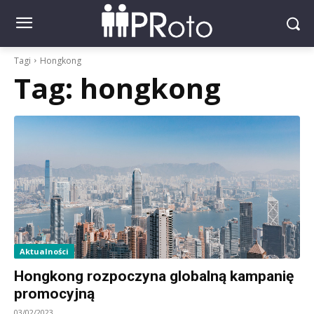
Tagi
Hongkong
Tag:
hongkong
Aktualności
Hongkong rozpoczyna globalną kampanię
promocyjną
03/02/2023