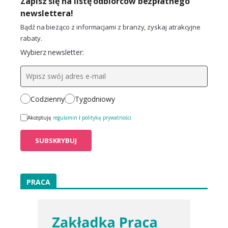
Zapisz się na listę odbiorców bezpłatnego
newslettera!
Bądź na bieżąco z informacjami z branży, zyskaj atrakcyjne
rabaty.
Wybierz newsletter:
Codzienny
Tygodniowy
Akceptuję
regulamin
i
politykę prywatności
PRACA