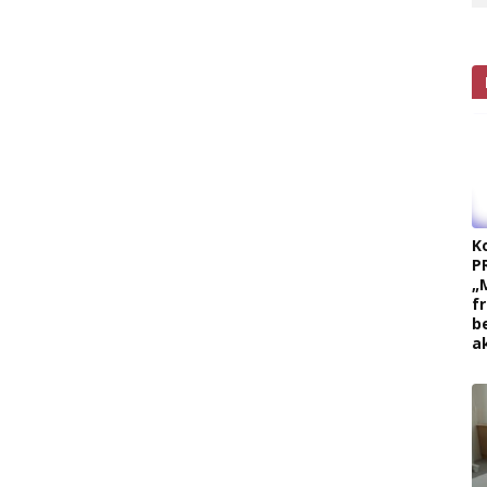
K
P
„
f
b
a