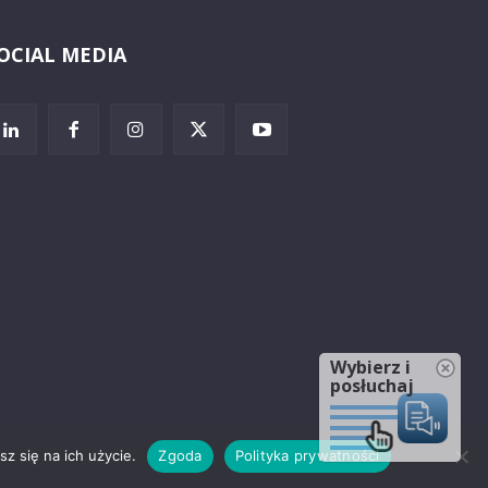
OCIAL MEDIA
Wybierz i
posłuchaj
z się na ich użycie.
Zgoda
Polityka prywatności
rzeżenia prawne