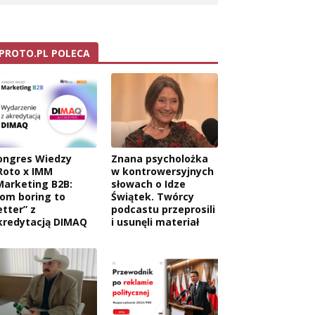
PROTO.PL POLECA
ongres Wiedzy
Znana psycholożka
Roto x IMM
w kontrowersyjnych
Marketing B2B:
słowach o Idze
rom boring to
Świątek. Twórcy
etter” z
podcastu przeprosili
kredytacją DIMAQ
i usunęli materiał