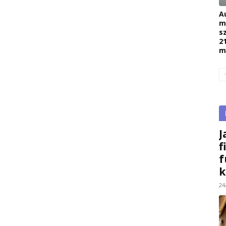
A
m
s
2
m
J
f
f
k
24