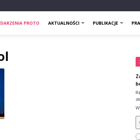
DARZENIA PROTO
AKTUALNOŚCI
PUBLIKACJE
PR
ol
Z
b
Bą
at
Wy