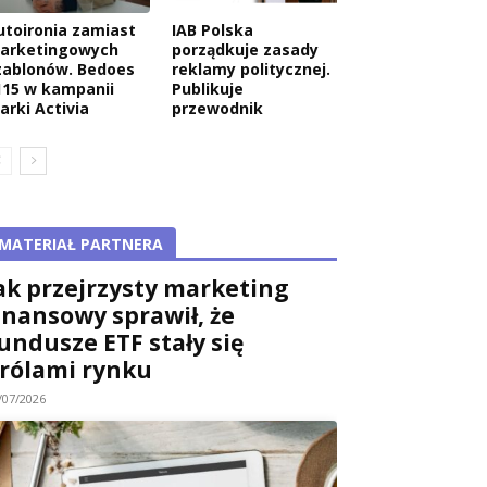
utoironia zamiast
IAB Polska
arketingowych
porządkuje zasady
zablonów. Bedoes
reklamy politycznej.
115 w kampanii
Publikuje
arki Activia
przewodnik
MATERIAŁ PARTNERA
ak przejrzysty marketing
inansowy sprawił, że
undusze ETF stały się
rólami rynku
/07/2026