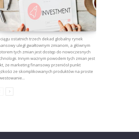
ciągu ostatnich trzech dekad globalny rynek
nansowy uległ gwałtownym zmianom, a głównym
torem tych zmian jest dostęp do nowoczesnych
chnologii. Innym ważnym powodem tych zmian jest
kt, że marketing finansowy przeniósł punkt
ężkości ze skomplikowanych produktów na proste
westowanie...