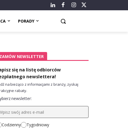
ACA
PORADY
ZAMÓW NEWSLETTER
apisz się na listę odbiorców
ezpłatnego newslettera!
dź na bieżąco z informacjami z branży, zyskaj
rakcyjne rabaty.
bierz newsletter:
Codzienny
Tygodniowy