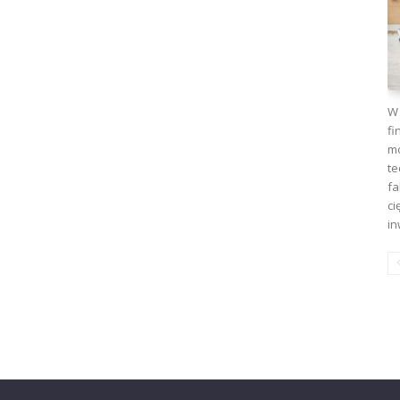
W 
fi
mo
te
fa
ci
in