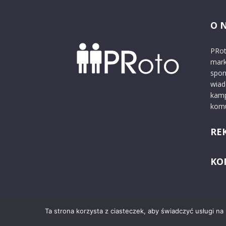
O 
PRot
mark
spon
wiad
kamp
komu
RE
KO
Ta strona korzysta z ciasteczek, aby świadczyć usługi na
© 2024 PRoto.pl