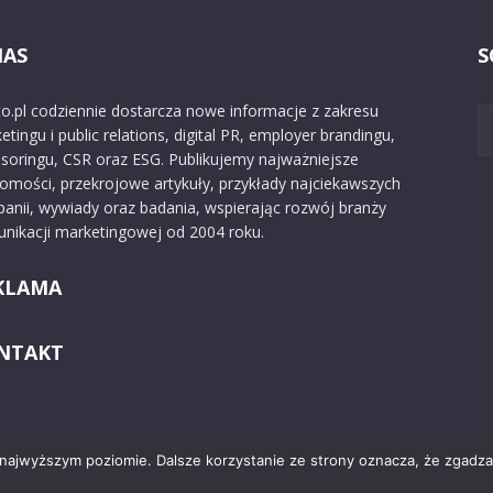
NAS
S
o.pl codziennie dostarcza nowe informacje z zakresu
etingu i public relations, digital PR, employer brandingu,
soringu, CSR oraz ESG. Publikujemy najważniejsze
omości, przekrojowe artykuły, przykłady najciekawszych
anii, wywiady oraz badania, wspierając rozwój branży
nikacji marketingowej od 2004 roku.
KLAMA
NTAKT
 najwyższym poziomie. Dalsze korzystanie ze strony oznacza, że zgadzas
Kontakt
O nas
Reklama
Zast