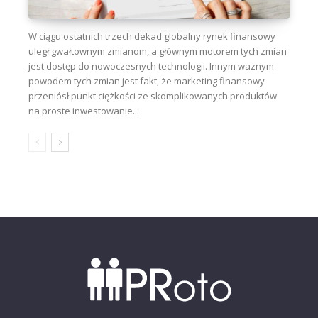
W ciągu ostatnich trzech dekad globalny rynek finansowy
uległ gwałtownym zmianom, a głównym motorem tych zmian
jest dostęp do nowoczesnych technologii. Innym ważnym
powodem tych zmian jest fakt, że marketing finansowy
przeniósł punkt ciężkości ze skomplikowanych produktów
na proste inwestowanie...