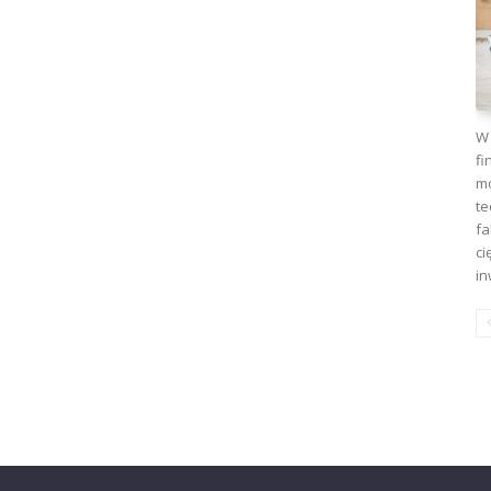
W 
fi
mo
te
fa
ci
in