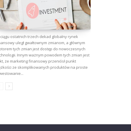
ciągu ostatnich trzech dekad globalny rynek
nansowy uległ gwałtownym zmianom, a głównym
torem tych zmian jest dostęp do nowoczesnych
chnologii. Innym ważnym powodem tych zmian jest
kt, że marketing finansowy przeniósł punkt
ężkości ze skomplikowanych produktów na proste
westowanie...