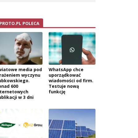
PROTO.PL POLECA
wiatowe media pod
WhatsApp chce
rażeniem wyczynu
uporządkować
ubkowskiego.
wiadomości od firm.
onad 600
Testuje nową
nternetowych
funkcję
blikacji w 3 dni