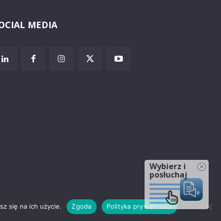
OCIAL MEDIA
Wybierz i
posłuchaj
z się na ich użycie.
Zgoda
Polityka prywatności
rzeżenia prawne