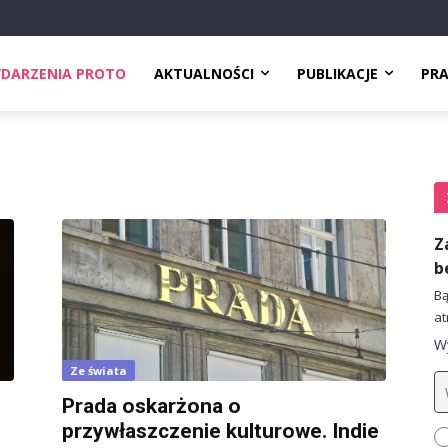
DARZENIA PROTO
AKTUALNOŚCI
PUBLIKACJE
PR
Z
b
Bą
at
Wy
Ze świata
Prada oskarżona o
przywłaszczenie kulturowe. Indie