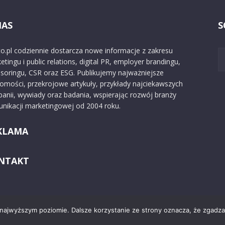
NAS
S
o.pl codziennie dostarcza nowe informacje z zakresu
etingu i public relations, digital PR, employer brandingu,
soringu, CSR oraz ESG. Publikujemy najważniejsze
omości, przekrojowe artykuły, przykłady najciekawszych
anii, wywiady oraz badania, wspierając rozwój branży
nikacji marketingowej od 2004 roku.
KLAMA
NTAKT
 najwyższym poziomie. Dalsze korzystanie ze strony oznacza, że zgadzas
Kontakt
O nas
Reklama
Zast