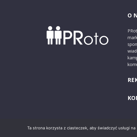
O 
PRot
mark
spon
wiad
kamp
komu
RE
KO
Ta strona korzysta z ciasteczek, aby świadczyć usługi na
© 2024 PRoto.pl