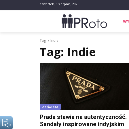
czwartek, 6 sierpnia, 2026
WY
Tagi
Indie
Tag:
Indie
Ze świata
Prada stawia na autentyczność.
Sandały inspirowane indyjskim