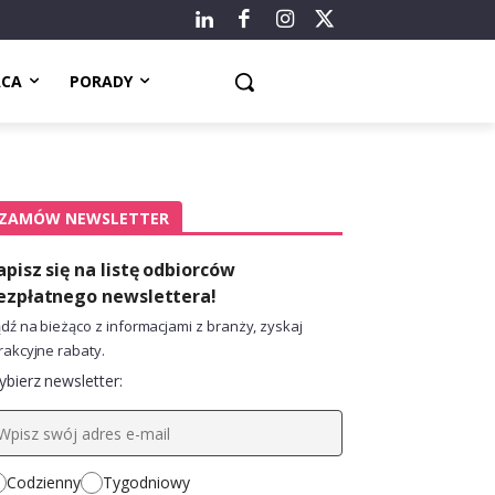
ACA
PORADY
ZAMÓW NEWSLETTER
apisz się na listę odbiorców
ezpłatnego newslettera!
dź na bieżąco z informacjami z branży, zyskaj
rakcyjne rabaty.
bierz newsletter:
Codzienny
Tygodniowy