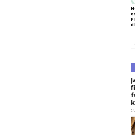
N
o
Pr
d
J
f
f
k
24