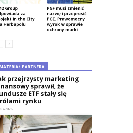
42 Group
PGF musi zmienić
dpowiada za
nazwę i przeprosić
ojekt In the City
PGE. Prawomocny
la Herbapolu
wyrok w sprawie
ochrony marki
MATERIAŁ PARTNERA
ak przejrzysty marketing
inansowy sprawił, że
undusze ETF stały się
rólami rynku
/07/2026