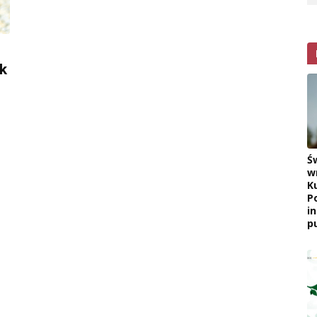
,
k
Ś
w
K
P
i
pu