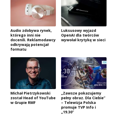
Audio zdobywa rynek,
Luksusowy wyjazd
którego inni nie
OpenAI dla twórców
docenili. Reklamodawcy
wywołał krytykę w sieci
odkrywają potencjał
formatu
Michał Pietrzykowski
„Zawsze pokazujemy
został Head of YouTube
pełny obraz. Dla Ciebie”
w Grupie RMF
– Telewizja Polska
promuje TVP Info i
„19.30”