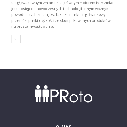
uległ gwałtownym zmianom, a głównym motorem tych zmian
jest dostęp do nowoczesnych technologii. Innym ważnym
powodem tych zmian jest fakt, że marketing finansowy
przeniósł punkt ciężkości ze skomplikowanych produktów
na proste inwestowanie...