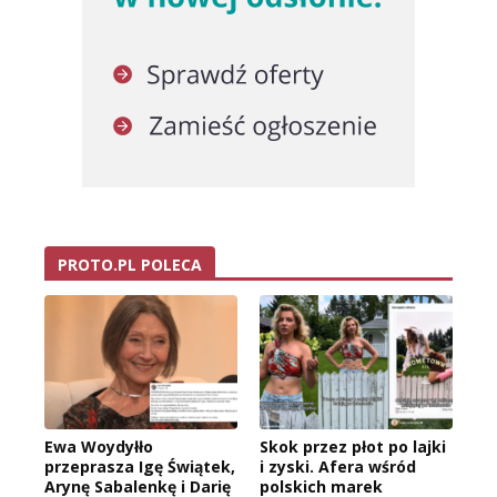
PROTO.PL POLECA
Ewa Woydyłło
Skok przez płot po lajki
przeprasza Igę Świątek,
i zyski. Afera wśród
Arynę Sabalenkę i Darię
polskich marek