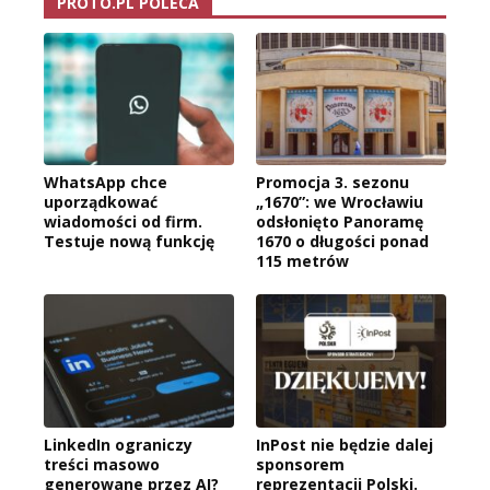
PROTO.PL POLECA
WhatsApp chce
Promocja 3. sezonu
uporządkować
„1670”: we Wrocławiu
wiadomości od firm.
odsłonięto Panoramę
Testuje nową funkcję
1670 o długości ponad
115 metrów
LinkedIn ograniczy
InPost nie będzie dalej
treści masowo
sponsorem
generowane przez AI?
reprezentacji Polski.