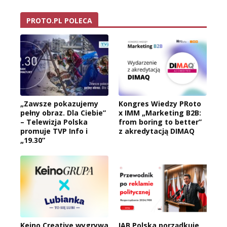
PROTO.PL POLECA
„Zawsze pokazujemy
Kongres Wiedzy PRoto
pełny obraz. Dla Ciebie”
x IMM „Marketing B2B:
– Telewizja Polska
from boring to better”
promuje TVP Info i
z akredytacją DIMAQ
„19.30”
Keino Creative wygrywa
IAB Polska porządkuje