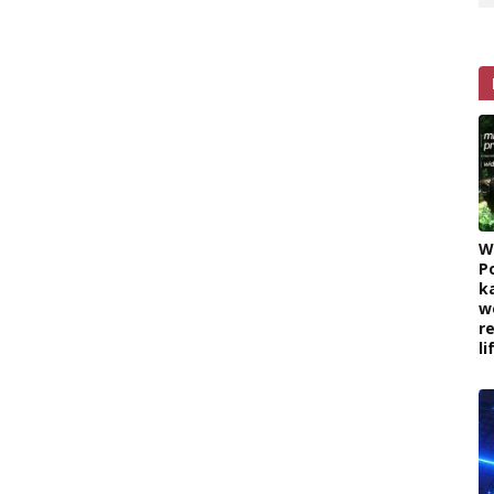
W
P
k
w
r
l