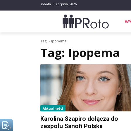
sobota, 8 sierpnia, 2026
WY
Tagi
Ipopema
Tag:
Ipopema
Aktualności
Karolina Szapiro dołącza do
zespołu Sanofi Polska