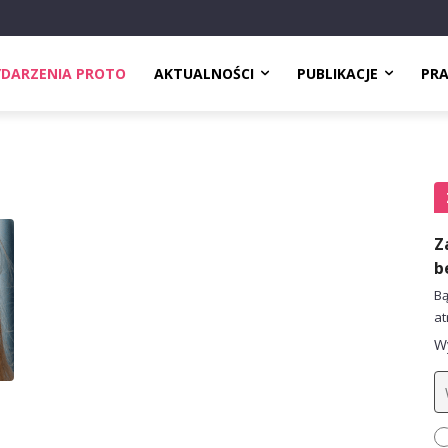
DARZENIA PROTO
AKTUALNOŚCI
PUBLIKACJE
PR
Z
b
Bą
at
Wy