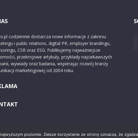
NAS
S
o.pl codziennie dostarcza nowe informacje z zakresu
etingu i public relations, digital PR, employer brandingu,
soringu, CSR oraz ESG. Publikujemy najważniejsze
omości, przekrojowe artykuły, przykłady najciekawszych
anii, wywiady oraz badania, wspierając rozwój branży
nikacji marketingowej od 2004 roku.
KLAMA
NTAKT
 najwyższym poziomie. Dalsze korzystanie ze strony oznacza, że zgadzas