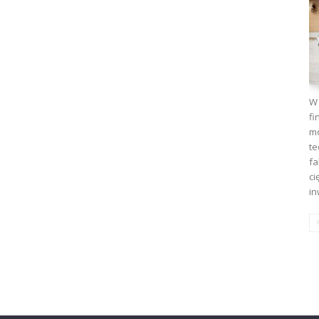
W 
fi
mo
te
fa
ci
in