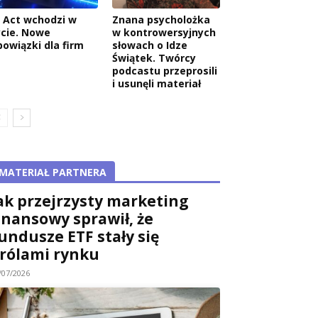
I Act wchodzi w
Znana psycholożka
ycie. Nowe
w kontrowersyjnych
bowiązki dla firm
słowach o Idze
Świątek. Twórcy
podcastu przeprosili
i usunęli materiał
MATERIAŁ PARTNERA
ak przejrzysty marketing
inansowy sprawił, że
undusze ETF stały się
rólami rynku
/07/2026