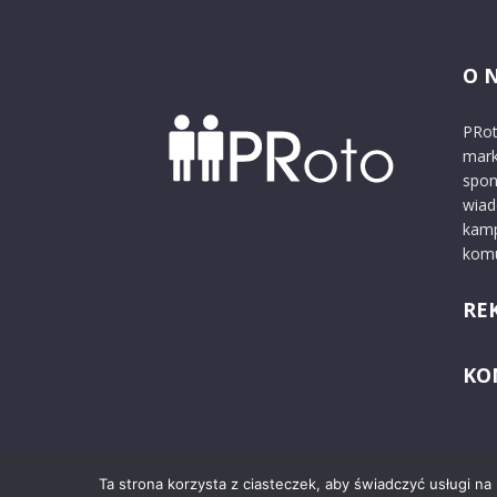
O 
PRot
mark
spon
wiad
kamp
komu
RE
KO
Ta strona korzysta z ciasteczek, aby świadczyć usługi na