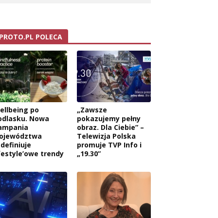
PROTO.PL POLECA
ellbeing po
„Zawsze
odlasku. Nowa
pokazujemy pełny
ampania
obraz. Dla Ciebie” –
ojewództwa
Telewizja Polska
edefiniuje
promuje TVP Info i
ifestyle’owe trendy
„19.30”