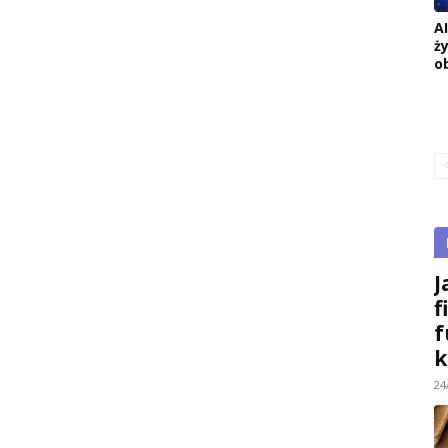
A
ż
o
J
f
f
k
24