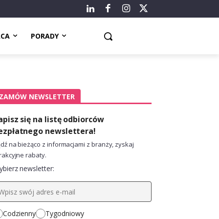
ACA
PORADY
ZAMÓW NEWSLETTER
apisz się na listę odbiorców
ezpłatnego newslettera!
dź na bieżąco z informacjami z branży, zyskaj
rakcyjne rabaty.
bierz newsletter:
Codzienny
Tygodniowy