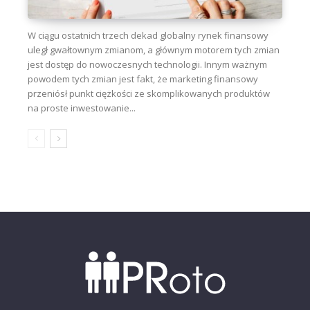
W ciągu ostatnich trzech dekad globalny rynek finansowy
uległ gwałtownym zmianom, a głównym motorem tych zmian
jest dostęp do nowoczesnych technologii. Innym ważnym
powodem tych zmian jest fakt, że marketing finansowy
przeniósł punkt ciężkości ze skomplikowanych produktów
na proste inwestowanie...