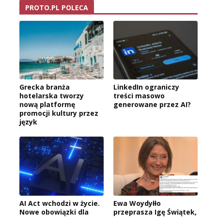
PROTO.PL POLECA
Grecka branża
LinkedIn ograniczy
hotelarska tworzy
treści masowo
nową platformę
generowane przez AI?
promocji kultury przez
język
AI Act wchodzi w życie.
Ewa Woydyłło
Nowe obowiązki dla
przeprasza Igę Świątek,