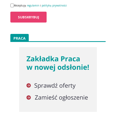
Akceptuję
regulamin
i
politykę prywatności
PRACA