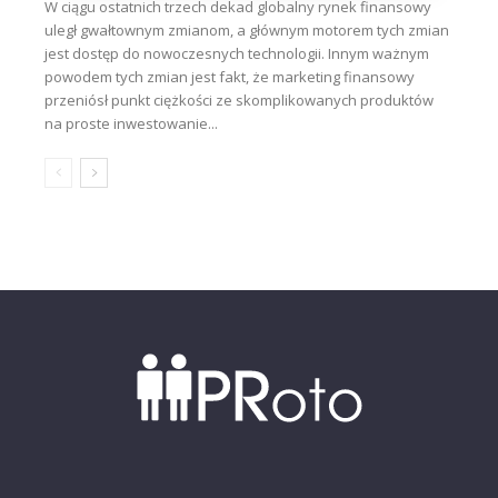
W ciągu ostatnich trzech dekad globalny rynek finansowy
uległ gwałtownym zmianom, a głównym motorem tych zmian
jest dostęp do nowoczesnych technologii. Innym ważnym
powodem tych zmian jest fakt, że marketing finansowy
przeniósł punkt ciężkości ze skomplikowanych produktów
na proste inwestowanie...