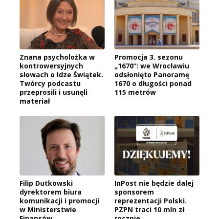
Znana psycholożka w
Promocja 3. sezonu
kontrowersyjnych
„1670”: we Wrocławiu
słowach o Idze Świątek.
odsłonięto Panoramę
Twórcy podcastu
1670 o długości ponad
przeprosili i usunęli
115 metrów
materiał
Filip Dutkowski
InPost nie będzie dalej
dyrektorem biura
sponsorem
komunikacji i promocji
reprezentacji Polski.
w Ministerstwie
PZPN traci 10 mln zł
Finansów
rocznie