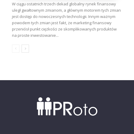
W ciągu ostatnich trzech dekad globalny rynek finansowy
uległ gwałtownym zmianom, a głównym motorem tych zmian
jest dostęp do nowoczesnych technologii. Innym ważnym
powodem tych zmian jest fakt, że marketing finansowy
przeniósł punkt ciężkości ze skomplikowanych produktów
na proste inwestowanie...