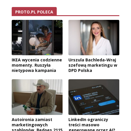
PROTO.PL POLECA
IKEA wycenia codzienne
Urszula Bachleda-Wraj
momenty. Ruszyła
szefową marketingu w
nietypowa kampania
DPD Polska
Autoironia zamiast
LinkedIn ograniczy
marketingowych
treści masowo
szablonów. Bedoes 2115
generowane przez AI?