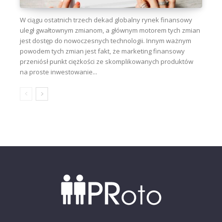
W ciągu ostatnich trzech dekad globalny rynek finansowy
uległ gwałtownym zmianom, a głównym motorem tych zmian
jest dostęp do nowoczesnych technologii. Innym ważnym
powodem tych zmian jest fakt, że marketing finansowy
przeniósł punkt ciężkości ze skomplikowanych produktów
na proste inwestowanie...