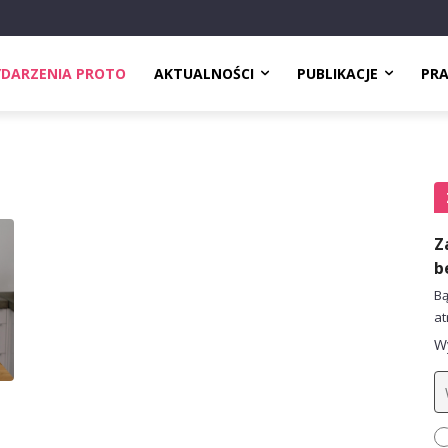
DARZENIA PROTO
AKTUALNOŚCI
PUBLIKACJE
PR
Z
b
Bą
at
Wy