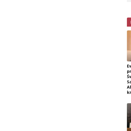
E
p
Ś
S
A
k