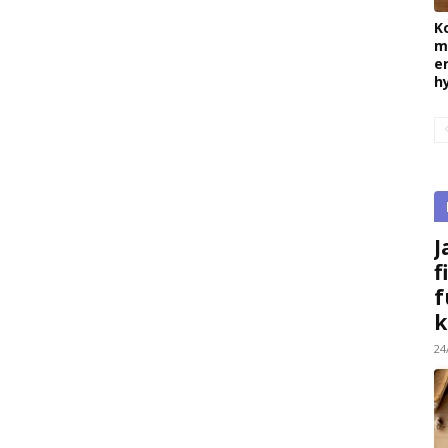
K
m
e
h
J
f
f
k
24