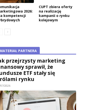
omunikacja
CUPT zbiera oferty
arketingowa 2026:
na realizację
ra kompetencji
kampanii o rynku
ybrydowych
kolejowym
MATERIAŁ PARTNERA
ak przejrzysty marketing
inansowy sprawił, że
undusze ETF stały się
rólami rynku
/07/2026