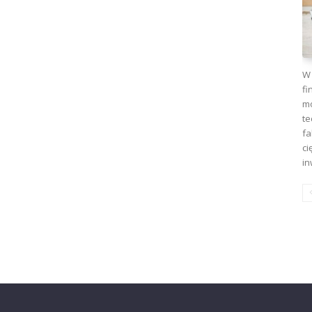
W 
fi
mo
te
fa
ci
in