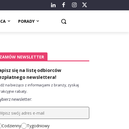
ACA
PORADY
ZAMÓW NEWSLETTER
apisz się na listę odbiorców
ezpłatnego newslettera!
dź na bieżąco z informacjami z branży, zyskaj
rakcyjne rabaty.
bierz newsletter:
Codzienny
Tygodniowy