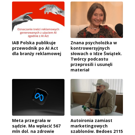
IAB Polska publikuje
Znana psycholożka w
przewodnik po AI Act
kontrowersyjnych
dla branży reklamowej
słowach o Idze Świątek.
Twórcy podcastu
przeprosili i usunęli
materiał
Meta przegrała w
Autoironia zamiast
sądzie. Ma wpłacić 567
marketingowych
mln dol. na zdrowie
szablonów. Bedoes 2115