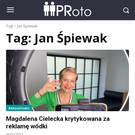
Tagi
Jan Śpiewak
Tag:
Jan Śpiewak
Aktualności
Magdalena Cielecka krytykowana za
reklamę wódki
20/07/2023