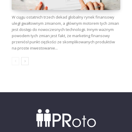
W ciągu ostatnich trzech dekad globalny rynek finansowy
uległ gwałtownym zmianom, a głównym motorem tych zmian
jest dostęp do nowoczesnych technologii. Innym ważnym
powodem tych zmian jest fakt, że marketing finansowy
przeniósł punkt ciężkości ze skomplikowanych produktów
na proste inwestowanie...