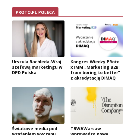
PROTO.PL POLECA
Urszula Bachleda-Wraj
Kongres Wiedzy PRoto
szefową marketingu w
x IMM „Marketing B2B:
DPD Polska
from boring to better”
z akredytacją DIMAQ
Światowe media pod
TBWAWarsaw
wrażeniem wyczynu
wprowadza nową