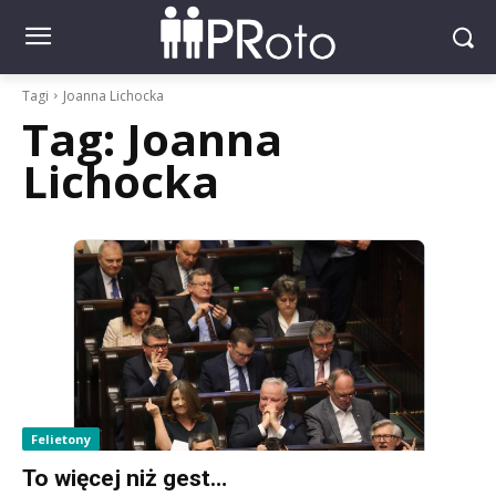
Tagi
Joanna Lichocka
Tag:
Joanna
Lichocka
Felietony
To więcej niż gest…