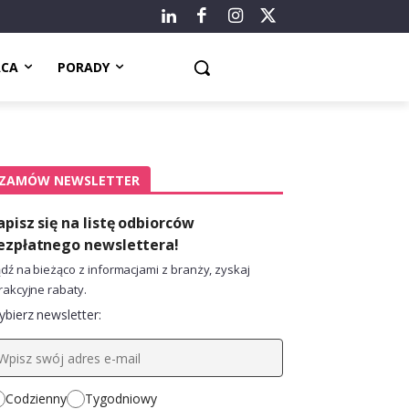
ACA
PORADY
ZAMÓW NEWSLETTER
apisz się na listę odbiorców
ezpłatnego newslettera!
dź na bieżąco z informacjami z branży, zyskaj
rakcyjne rabaty.
bierz newsletter:
Codzienny
Tygodniowy