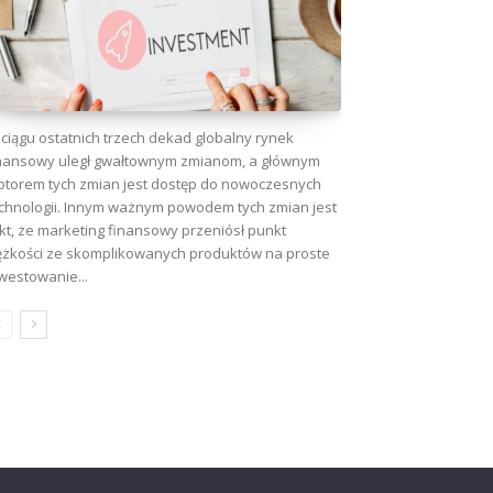
ciągu ostatnich trzech dekad globalny rynek
nansowy uległ gwałtownym zmianom, a głównym
torem tych zmian jest dostęp do nowoczesnych
chnologii. Innym ważnym powodem tych zmian jest
kt, że marketing finansowy przeniósł punkt
ężkości ze skomplikowanych produktów na proste
westowanie...