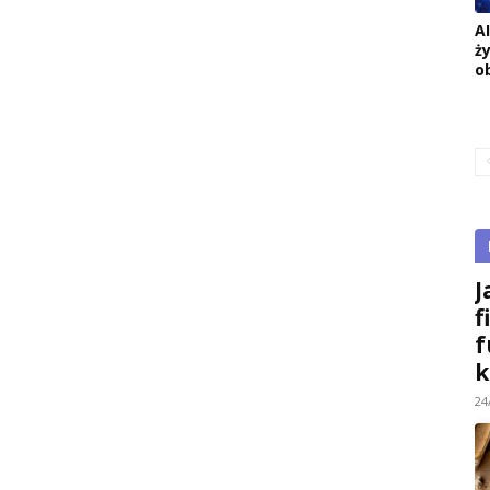
A
ż
o
J
f
f
k
24