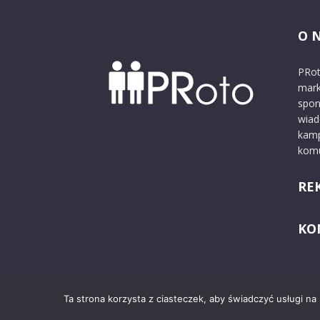
O 
PRot
mark
spon
wiad
kamp
komu
RE
KO
Ta strona korzysta z ciasteczek, aby świadczyć usługi na
© 2024 PRoto.pl