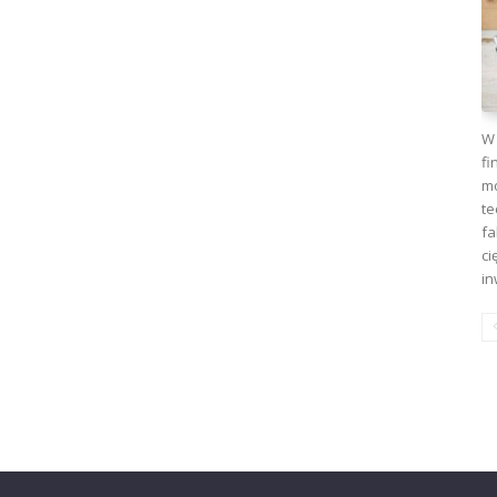
W 
fi
mo
te
fa
ci
in