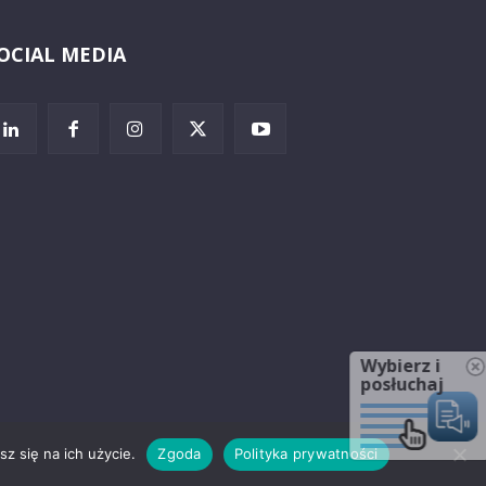
OCIAL MEDIA
Wybierz i
posłuchaj
z się na ich użycie.
Zgoda
Polityka prywatności
rzeżenia prawne