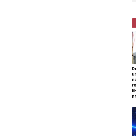
D
u
na
re
E
p