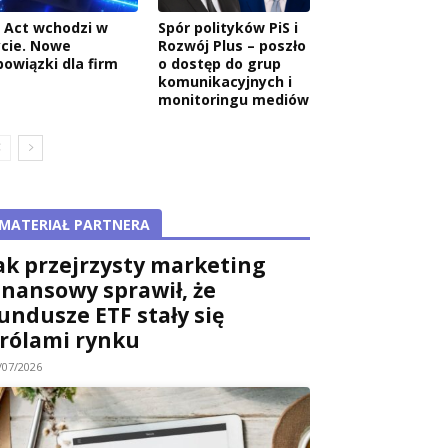
I Act wchodzi w
Spór polityków PiS i
ycie. Nowe
Rozwój Plus – poszło
bowiązki dla firm
o dostęp do grup
komunikacyjnych i
monitoringu mediów
MATERIAŁ PARTNERA
ak przejrzysty marketing
inansowy sprawił, że
undusze ETF stały się
rólami rynku
/07/2026