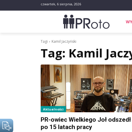
czwartek, 6 sierpnia, 2026
WY
Tagi
Kamil Jaczyński
Tag:
Kamil Jacz
Aktualności
PR-owiec Wielkiego Joł odszedł
po 15 latach pracy