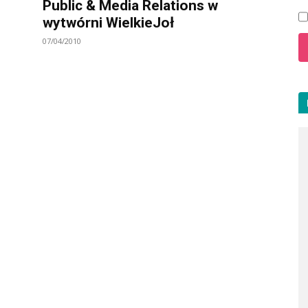
Public & Media Relations w
wytwórni WielkieJoł
07/04/2010