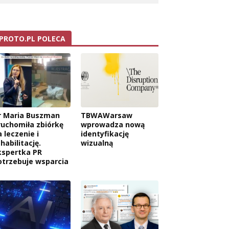
PROTO.PL POLECA
r Maria Buszman
TBWAWarsaw
ruchomiła zbiórkę
wprowadza nową
 leczenie i
identyfikację
habilitację.
wizualną
kspertka PR
otrzebuje wsparcia