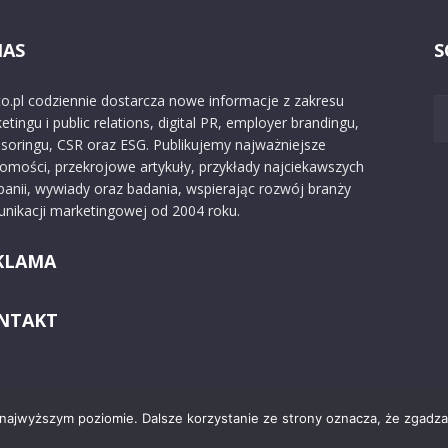
NAS
S
o.pl codziennie dostarcza nowe informacje z zakresu
etingu i public relations, digital PR, employer brandingu,
soringu, CSR oraz ESG. Publikujemy najważniejsze
omości, przekrojowe artykuły, przykłady najciekawszych
anii, wywiady oraz badania, wspierając rozwój branży
nikacji marketingowej od 2004 roku.
KLAMA
NTAKT
 najwyższym poziomie. Dalsze korzystanie ze strony oznacza, że zgadzas
Kontakt
O nas
Reklama
Zast