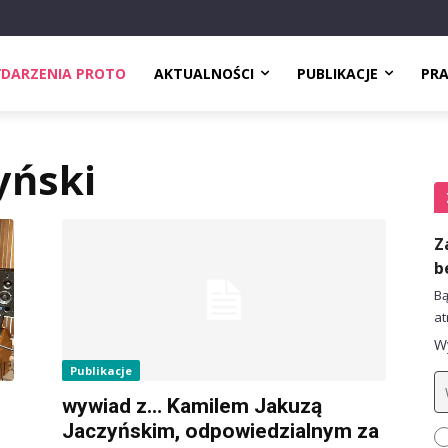
DARZENIA PROTO
AKTUALNOŚCI
PUBLIKACJE
PR
yński
Z
b
Bą
at
Wy
Publikacje
wywiad z… Kamilem Jakuzą
Jaczyńskim, odpowiedzialnym za