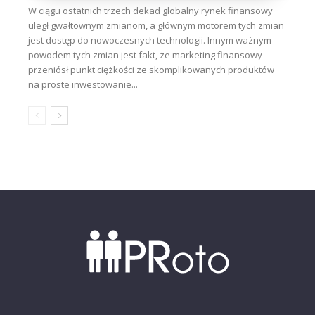
W ciągu ostatnich trzech dekad globalny rynek finansowy
uległ gwałtownym zmianom, a głównym motorem tych zmian
jest dostęp do nowoczesnych technologii. Innym ważnym
powodem tych zmian jest fakt, że marketing finansowy
przeniósł punkt ciężkości ze skomplikowanych produktów
na proste inwestowanie...