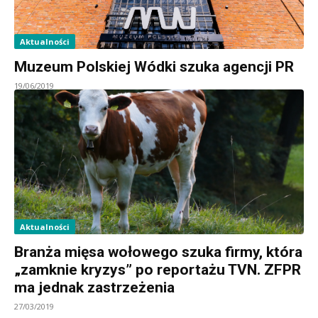
Aktualności
Muzeum Polskiej Wódki szuka agencji PR
19/06/2019
Aktualności
Branża mięsa wołowego szuka firmy, która
„zamknie kryzys” po reportażu TVN. ZFPR
ma jednak zastrzeżenia
27/03/2019