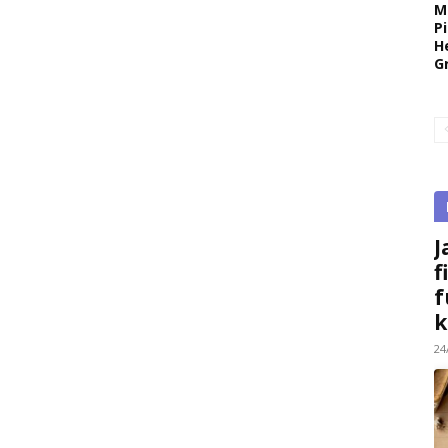
M
P
H
G
J
f
f
k
24