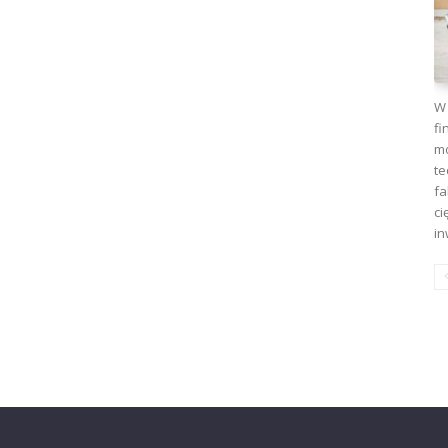
W 
fi
mo
te
fa
ci
in