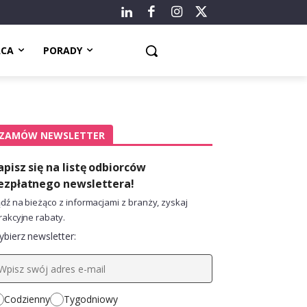
ACA
PORADY
ZAMÓW NEWSLETTER
apisz się na listę odbiorców
ezpłatnego newslettera!
dź na bieżąco z informacjami z branży, zyskaj
rakcyjne rabaty.
bierz newsletter:
Codzienny
Tygodniowy