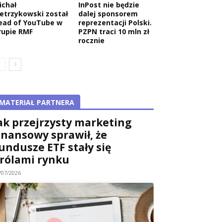
ichał
InPost nie będzie
ietrzykowski został
dalej sponsorem
ead of YouTube w
reprezentacji Polski.
rupie RMF
PZPN traci 10 mln zł
rocznie
MATERIAŁ PARTNERA
ak przejrzysty marketing
inansowy sprawił, że
undusze ETF stały się
rólami rynku
/07/2026